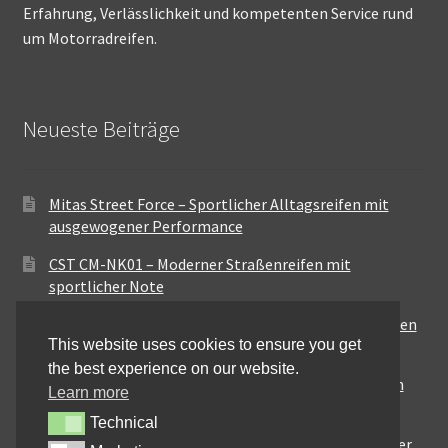
Erfahrung, Verlässlichkeit und kompetenten Service rund
um Motorradreifen.
Neueste Beiträge
Mitas Street Force – Sportlicher Alltagsreifen mit
ausgewogener Performance
CST CM-NK01 – Moderner Straßenreifen mit
sportlicher Note
Maxxis MA-ST3 – Ausgewogener Sport-Touring-Reifen
This website uses cookies to ensure you get
für vielseitige Einsätze
the best experience on our website.
Pirelli City Demon – Zuverlässigkeit für den urbanen
Learn more
Alltag
Technical
Technical
Metzeler Perfect ME77 – Klassische Optik mit solider