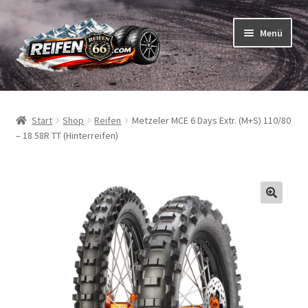
Zur
Zum
Menü
Navigation
Inhalt
springen
springen
Unterm
Reifen
öffnen
Start
Shop
Reifen
Metzeler MCE 6 Days Extr. (M+S) 110/80
Unterm
Schläuche
– 18 58R TT (Hinterreifen)
öffnen
So bestellen Sie
Unterm
ABC
öffnen
Unterm
Marken
öffnen
Reifentests