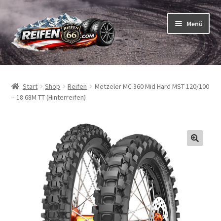
Zur
Zum
Menü
Navigation
Inhalt
springen
springen
Unterm
Reifen
öffnen
Start
Shop
Reifen
Metzeler MC 360 Mid Hard MST 120/100
Unterm
Schläuche
– 18 68M TT (Hinterreifen)
öffnen
So bestellen Sie
Unterm
ABC
öffnen
Unterm
Marken
öffnen
Reifentests