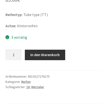
Reifentyp:
Tube type (TT)
Achse:
Hinterreifen
3 vorrätig
Metzeler
In den Warenkorb
MC
360
Mid
Hard
Artikelnummer:
8019227276275
Kategorie:
Reifen
MST
Schlagwörter:
18
,
Metzeler
120/100
-
18
68M