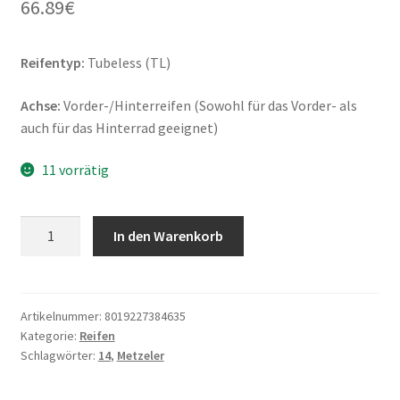
66.89
€
Reifentyp:
Tubeless (TL)
Achse:
Vorder-/Hinterreifen (Sowohl für das Vorder- als
auch für das Hinterrad geeignet)
11 vorrätig
Metzeler
In den Warenkorb
Roadtec
Scooter
120/70
-
Artikelnummer:
8019227384635
Kategorie:
Reifen
14
Schlagwörter:
14
,
Metzeler
55S
TL