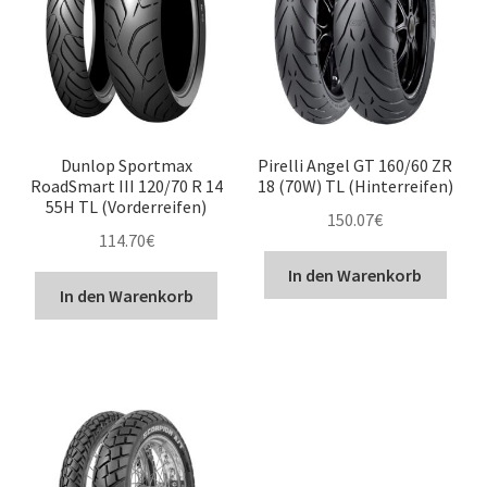
Dunlop Sportmax
Pirelli Angel GT 160/60 ZR
RoadSmart III 120/70 R 14
18 (70W) TL (Hinterreifen)
55H TL (Vorderreifen)
150.07
€
114.70
€
In den Warenkorb
In den Warenkorb