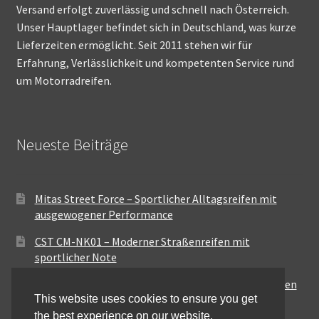
Versand erfolgt zuverlässig und schnell nach Österreich.
Unser Hauptlager befindet sich in Deutschland, was kurze
Lieferzeiten ermöglicht. Seit 2011 stehen wir für
Erfahrung, Verlässlichkeit und kompetenten Service rund
um Motorradreifen.
Neueste Beiträge
Mitas Street Force – Sportlicher Alltagsreifen mit
ausgewogener Performance
CST CM-NK01 – Moderner Straßenreifen mit
sportlicher Note
Maxxis MA-ST3 – Ausgewogener Sport-Touring-Reifen
This website uses cookies to ensure you get
für vielseitige Einsätze
the best experience on our website.