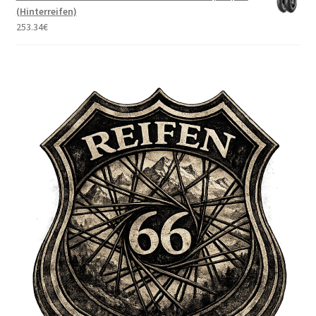
(Hinterreifen)
253.34
€