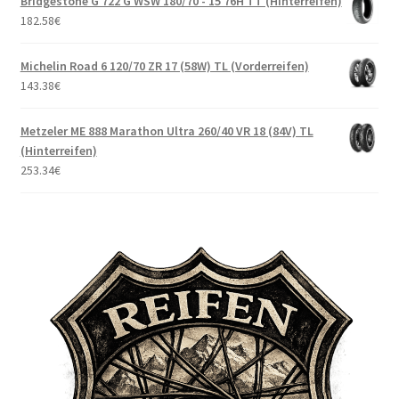
Bridgestone G 722 G WSW 180/70 - 15 76H TT (Hinterreifen)
182.58
€
Michelin Road 6 120/70 ZR 17 (58W) TL (Vorderreifen)
143.38
€
Metzeler ME 888 Marathon Ultra 260/40 VR 18 (84V) TL
(Hinterreifen)
253.34
€