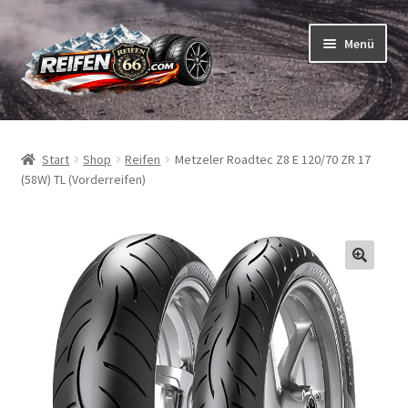
Zur
Zum
Menü
Navigation
Inhalt
springen
springen
Unterm
Reifen
öffnen
Start
Shop
Reifen
Metzeler Roadtec Z8 E 120/70 ZR 17
Unterm
Schläuche
(58W) TL (Vorderreifen)
öffnen
So bestellen Sie
Unterm
ABC
öffnen
Unterm
Marken
öffnen
Reifentests