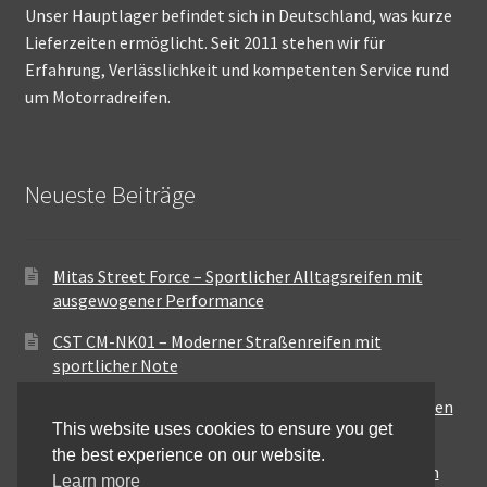
Unser Hauptlager befindet sich in Deutschland, was kurze
Lieferzeiten ermöglicht. Seit 2011 stehen wir für
Erfahrung, Verlässlichkeit und kompetenten Service rund
um Motorradreifen.
Neueste Beiträge
Mitas Street Force – Sportlicher Alltagsreifen mit
ausgewogener Performance
CST CM-NK01 – Moderner Straßenreifen mit
sportlicher Note
Maxxis MA-ST3 – Ausgewogener Sport-Touring-Reifen
This website uses cookies to ensure you get
für vielseitige Einsätze
the best experience on our website.
Pirelli City Demon – Zuverlässigkeit für den urbanen
Learn more