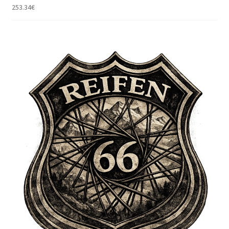
253.34
€