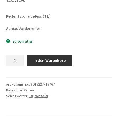
Reifentyp:
Tubeless (TL)
Achse:
Vorderreifen
20 vorrätig
Metzeler
In den Warenkorb
ME
888
Marathon
Ultra
Artikelnummer:
8019227419467
Kategorie:
Reifen
130/70
Schlagwörter:
18
,
Metzeler
B
18
63H
TL