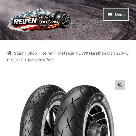
Zur
Zum
Menü
Navigation
Inhalt
springen
springen
Unterm
Reifen
öffnen
Start
Shop
Reifen
Metzeler ME 888 Marathon Ultra 130/70
Unterm
Schläuche
B 18 63H TL (Vorderreifen)
öffnen
So bestellen Sie
Unterm
ABC
öffnen
Unterm
Marken
öffnen
Reifentests