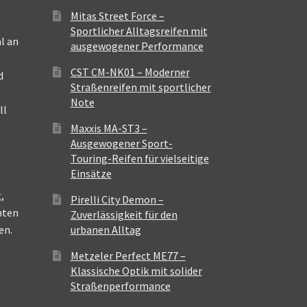
Mitas Street Force –
Sportlicher Alltagsreifen mit
l an
ausgewogener Performance
CST CM-NK01 – Moderner
d
Straßenreifen mit sportlicher
Note
ll
Maxxis MA-ST3 –
Ausgewogener Sport-
Touring-Reifen für vielseitige
Einsätze
,
Pirelli City Demon –
nten
Zuverlässigkeit für den
en.
urbanen Alltag
Metzeler Perfect ME77 –
Klassische Optik mit solider
Straßenperformance