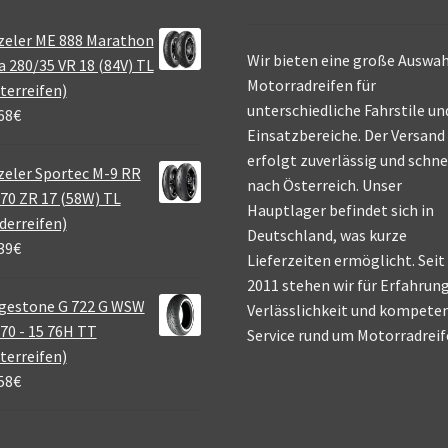
zeler ME 888 Marathon
Wir bieten eine große Auswah
a 280/35 VR 18 (84V) TL
Motorradreifen für
terreifen)
unterschiedliche Fahrstile un
68
€
Einsatzbereiche. Der Versand
erfolgt zuverlässig und schne
eler Sportec M-9 RR
nach Österreich. Unser
70 ZR 17 (58W) TL
Hauptlager befindet sich in
derreifen)
Deutschland, was kurze
39
€
Lieferzeiten ermöglicht. Seit
2011 stehen wir für Erfahrung
gestone G 722 G WSW
Verlässlichkeit und kompete
70 - 15 76H TT
Service rund um Motorradreif
terreifen)
58
€