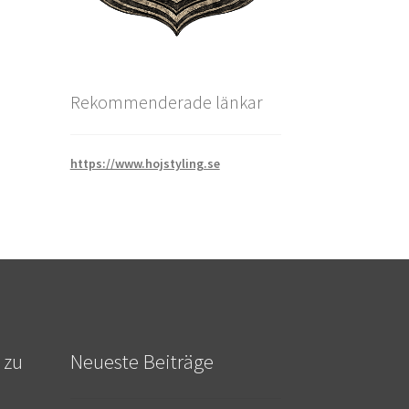
Rekommenderade länkar
https://www.hojstyling.se
 zu
Neueste Beiträge