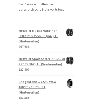
Die Preise enthalten die
österreichische Mehrwertsteuer.
Metzeler ME 888 Marathon
Ultra 280/35 VR 18 (84V) TL
(Hinterreifen)
267.68
€
Metzeler Sportec M-9 RR 120/70
ZR 17 (58W) TL (Vorderreifen)
121.39
€
Bridgestone G 722 G WSW
180/70 - 15 76H TT
(Hinterreifen)
182.58
€