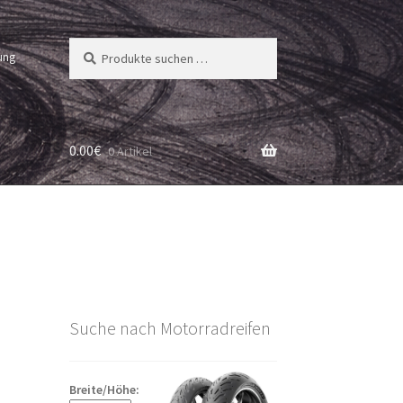
Suchen
Suchen
ung
nach:
0.00
€
0 Artikel
Suche nach Motorradreifen
Breite/Höhe: