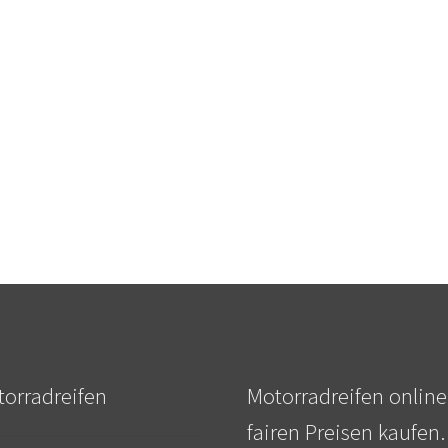
orradreifen
Motorradreifen online
fairen Preisen kaufen.