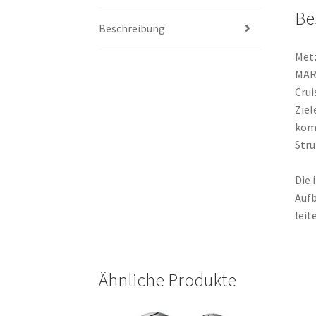
Be
Beschreibung
Metz
MARA
Crui
Ziel
komb
Stru
Die 
Aufb
leit
Ähnliche Produkte