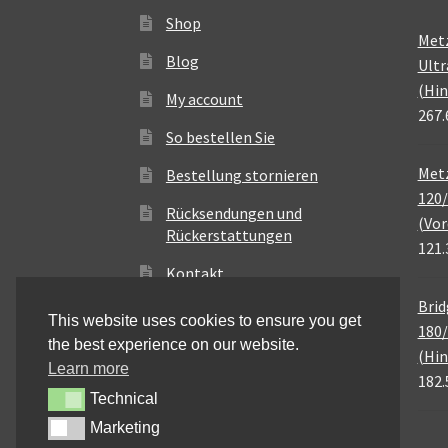
Shop
Met
Blog
Ultr
(Hin
My account
267.
So bestellen Sie
Metz
Bestellung stornieren
120/
Rücksendungen und
(Vor
Rückerstattungen
121.
Kontakt
Brid
This website uses cookies to ensure you get
180/
the best experience on our website.
(Hin
Learn more
182.
Technical
Technical
Marketing
Marketing