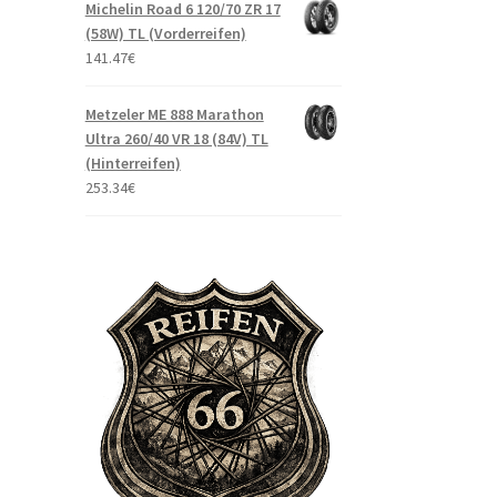
Michelin Road 6 120/70 ZR 17
(58W) TL (Vorderreifen)
141.47
€
Metzeler ME 888 Marathon
Ultra 260/40 VR 18 (84V) TL
(Hinterreifen)
253.34
€