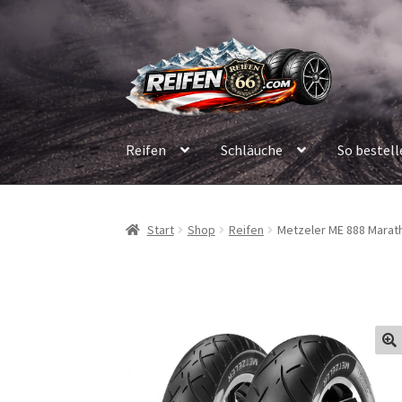
Zur
Zum
Navigation
Inhalt
springen
springen
Reifen
Schläuche
So bestell
Start
Shop
Reifen
Metzeler ME 888 Marath