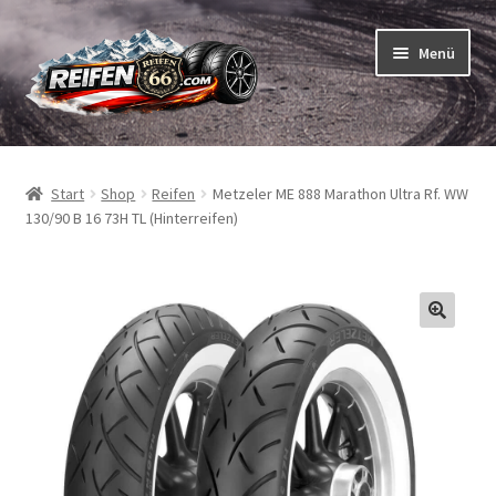
Zur
Zum
Menü
Navigation
Inhalt
springen
springen
Unterm
Reifen
öffnen
Start
Shop
Reifen
Metzeler ME 888 Marathon Ultra Rf. WW
Unterm
Schläuche
130/90 B 16 73H TL (Hinterreifen)
öffnen
So bestellen Sie
Unterm
ABC
öffnen
Unterm
Marken
öffnen
Reifentests