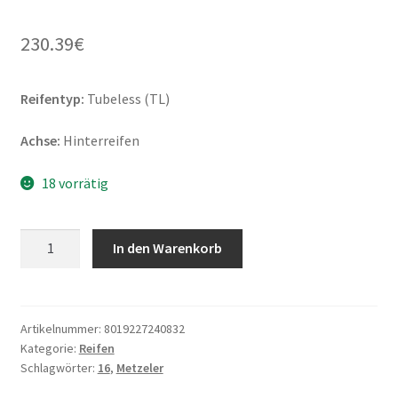
230.39
€
Reifentyp:
Tubeless (TL)
Achse:
Hinterreifen
18 vorrätig
Metzeler
In den Warenkorb
ME
888
Marathon
Ultra
Artikelnummer:
8019227240832
Kategorie:
Reifen
Rf.
Schlagwörter:
16
,
Metzeler
WW
130/90