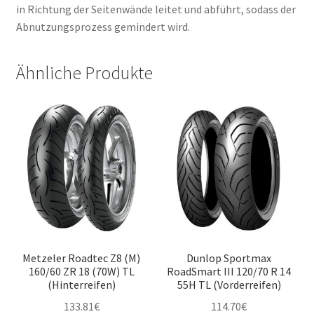
in Richtung der Seitenwände leitet und abführt, sodass der
Abnutzungsprozess gemindert wird.
Ähnliche Produkte
Metzeler Roadtec Z8 (M)
Dunlop Sportmax
160/60 ZR 18 (70W) TL
RoadSmart III 120/70 R 14
(Hinterreifen)
55H TL (Vorderreifen)
133.81
€
114.70
€