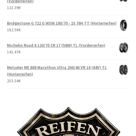
(Vorderreifen)
121.39
€
Bridgestone G 722 G WSW 180/70 - 15 76H TT (Hinterreifen)
182.58
€
Michelin Road 6 120/70 ZR 17 (58W) TL (Vorderreifen)
141.47
€
Metzeler ME 888 Marathon Ultra 260/40 VR 18 (84V) TL
(Hinterreifen)
253.34
€