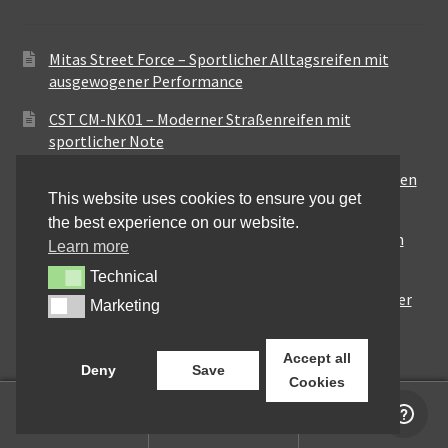
Mitas Street Force – Sportlicher Alltagsreifen mit
ausgewogener Performance
CST CM-NK01 – Moderner Straßenreifen mit
sportlicher Note
Maxxis MA-ST3 – Ausgewogener Sport-Touring-Reifen
This website uses cookies to ensure you get
für vielseitige Einsätze
the best experience on our website.
Pirelli City Demon – Zuverlässigkeit für den urbanen
Learn more
Alltag
Technical
Technical
Metzeler Perfect ME77 – Klassische Optik mit solider
Marketing
Marketing
Straßenperformance
Accept all
Deny
Save
Cookies
0
Suchen
Suchen