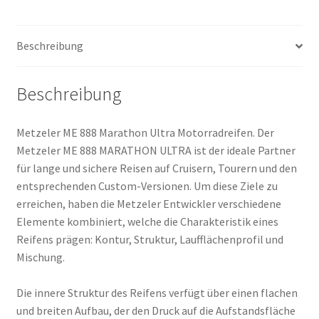
B
16
Beschreibung
73H
TL
(Hinterreifen)
Beschreibung
Menge
Metzeler ME 888 Marathon Ultra Motorradreifen. Der
Metzeler ME 888 MARATHON ULTRA ist der ideale Partner
für lange und sichere Reisen auf Cruisern, Tourern und den
entsprechenden Custom-Versionen. Um diese Ziele zu
erreichen, haben die Metzeler Entwickler verschiedene
Elemente kombiniert, welche die Charakteristik eines
Reifens prägen: Kontur, Struktur, Laufflächenprofil und
Mischung.
Die innere Struktur des Reifens verfügt über einen flachen
und breiten Aufbau, der den Druck auf die Aufstandsfläche