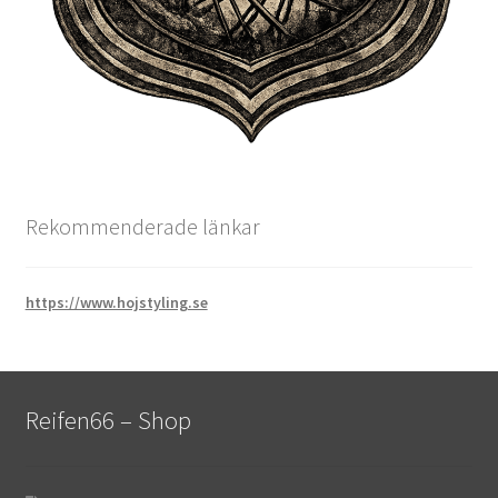
Rekommenderade länkar
https://www.hojstyling.se
Reifen66 – Shop