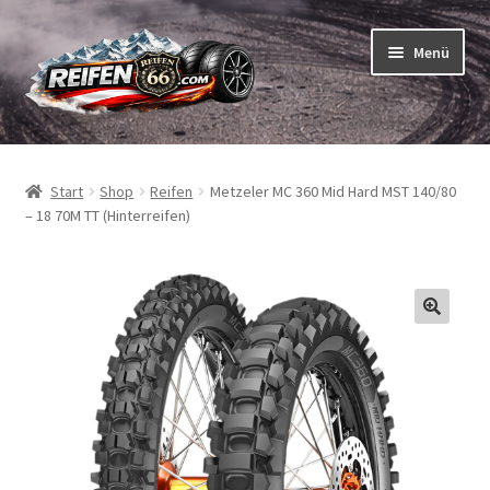
Zur
Zum
Menü
Navigation
Inhalt
springen
springen
Unterm
Reifen
öffnen
Start
Shop
Reifen
Metzeler MC 360 Mid Hard MST 140/80
Unterm
Schläuche
– 18 70M TT (Hinterreifen)
öffnen
So bestellen Sie
Unterm
ABC
öffnen
Unterm
Marken
öffnen
Reifentests