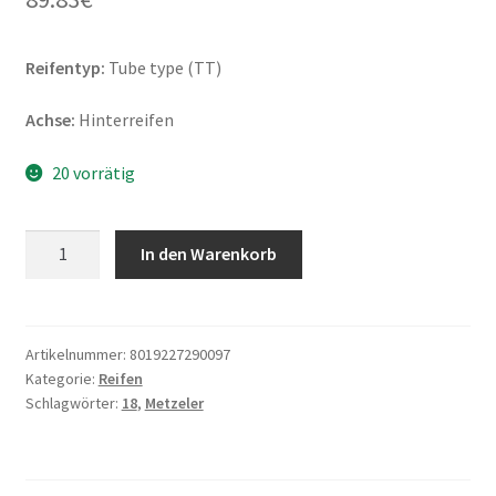
Reifentyp:
Tube type (TT)
Achse:
Hinterreifen
20 vorrätig
Metzeler
In den Warenkorb
MC
360
Mid
Hard
Artikelnummer:
8019227290097
Kategorie:
Reifen
MST
Schlagwörter:
18
,
Metzeler
140/80
-
18
70M