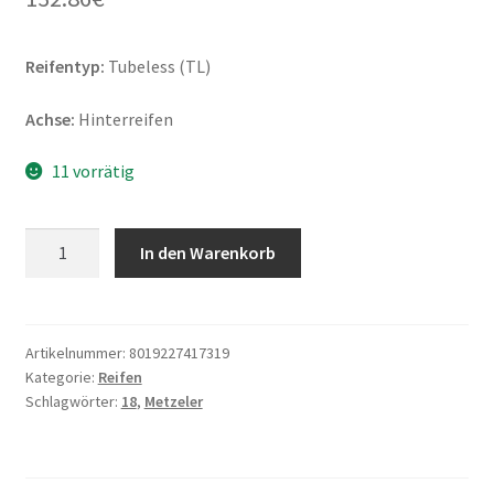
Reifentyp:
Tubeless (TL)
Achse:
Hinterreifen
11 vorrätig
Metzeler
In den Warenkorb
140/80
-
18
70S
Artikelnummer:
8019227417319
Kategorie:
Reifen
KAROO
Schlagwörter:
18
,
Metzeler
4
M+S
TL
(Hinterreifen)