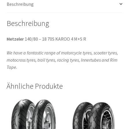
Beschreibung
Menge
Beschreibung
Metzeler
140/80 – 18 70S KAROO 4 M+S R
We have a fantastic range of motorcycle tyres, scooter tyres,
motocross tyres, trail tyres, racing tyres, Innertubes and Rim
Tape.
Ähnliche Produkte