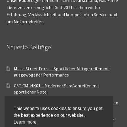
Unser Hauptlager befindet sich in Deutschland, was kurze
Lieferzeiten ermöglicht. Seit 2011 stehen wir für
Erfahrung, Verlässlichkeit und kompetenten Service rund
um Motorradreifen.
Neueste Beiträge
Mitas Street Force – Sportlicher Alltagsreifen mit
ausgewogener Performance
CST CM-NK01 – Moderner Straßenreifen mit
sportlicher Note
Maxxis MA-ST3 – Ausgewogener Sport-Touring-Reifen
für vielseitige Einsätze
This website uses cookies to ensure you get
the best experience on our website.
Pirelli City Demon – Zuverlässigkeit für den urbanen
Learn more
Alltag