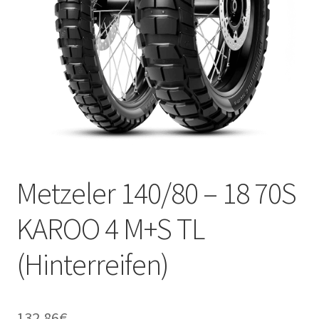
Kontakt
Metzeler 140/80 – 18 70S
KAROO 4 M+S TL
(Hinterreifen)
132.86
€