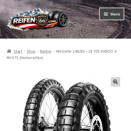
Zur
Zum
Menü
Navigation
Inhalt
springen
springen
Unterm
Reifen
öffnen
Start
Shop
Reifen
Metzeler 140/80 – 18 70S KAROO 4
Unterm
Schläuche
M+S TL (Hinterreifen)
öffnen
So bestellen Sie
Unterm
ABC
öffnen
Unterm
Marken
öffnen
Reifentests