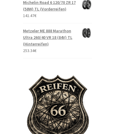
Michelin Road 6 120/70 ZR 17
(58W) TL (Vorderreifen)
141.47
€
Metzeler ME 888 Marathon
Ultra 260/40 VR 18 (84V) TL
(Hinterreifen)
253.34
€