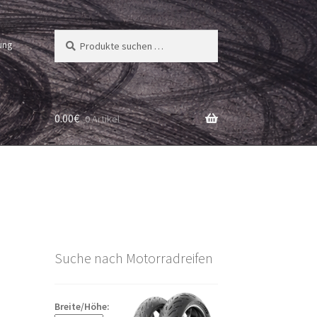
Suchen
Suchen
ung
nach:
0.00
€
0 Artikel
Suche nach Motorradreifen
Breite/Höhe: