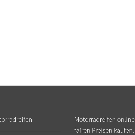
orradreifen
Motorradreifen online
fairen Preisen kaufen.