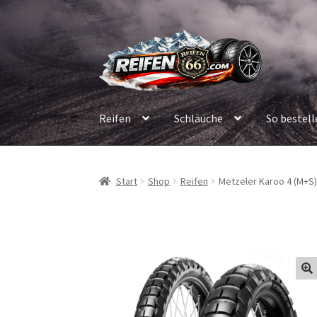
Zur
Zum
Navigation
Inhalt
springen
springen
Reifen
Schläuche
So bestell
Start
Shop
Reifen
Metzeler Karoo 4 (M+S) 