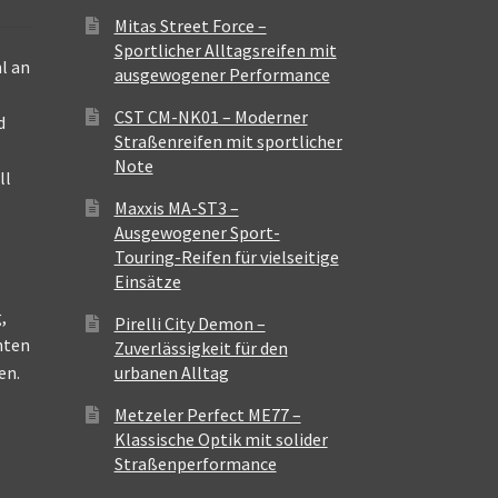
Mitas Street Force –
Sportlicher Alltagsreifen mit
l an
ausgewogener Performance
CST CM-NK01 – Moderner
d
Straßenreifen mit sportlicher
Note
ll
Maxxis MA-ST3 –
Ausgewogener Sport-
Touring-Reifen für vielseitige
Einsätze
,
Pirelli City Demon –
nten
Zuverlässigkeit für den
en.
urbanen Alltag
Metzeler Perfect ME77 –
Klassische Optik mit solider
Straßenperformance