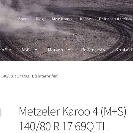
Shop
Blog
Mein Konto
Kasse
Datenschutzerklär
en Sie
ABC
Marken
Reifentests
Kontakt
140/80 R 17 69Q TL (Hinterreifen)
Metzeler Karoo 4 (M+S)
140/80 R 17 69Q TL