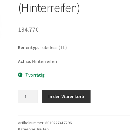
(Hinterreifen)
134.77
€
Reifentyp:
Tubeless (TL)
Achse:
Hinterreifen
7 vorrätig
Metzeler
In den Warenkorb
Karoo
4
(M+S)
140/80
Artikelnummer:
8019227417296
Kategorie:
Reifen
R