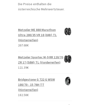
Die Preise enthalten die
österreichische Mehrwertsteuer.
Metzeler ME 888 Marathon
Ultra 280/35 VR 18 (84V) TL
(Hinterreifen)
267.68
€
Metzeler Sportec M-9 RR 120/70
ZR 17 (58W) TL (Vorderreifen)
121.39
€
Bridgestone G 722 G WSW
180/70 - 15 76H TT
(Hinterreifen)
182.58
€