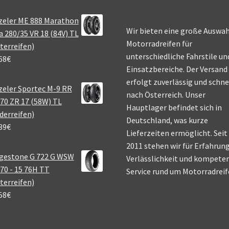
zeler ME 888 Marathon
Wir bieten eine große Auswah
a 280/35 VR 18 (84V) TL
Motorradreifen für
terreifen)
unterschiedliche Fahrstile un
68
€
Einsatzbereiche. Der Versand
erfolgt zuverlässig und schne
eler Sportec M-9 RR
nach Österreich. Unser
70 ZR 17 (58W) TL
Hauptlager befindet sich in
derreifen)
Deutschland, was kurze
39
€
Lieferzeiten ermöglicht. Seit
2011 stehen wir für Erfahrung
gestone G 722 G WSW
Verlässlichkeit und kompete
70 - 15 76H TT
Service rund um Motorradreif
terreifen)
58
€