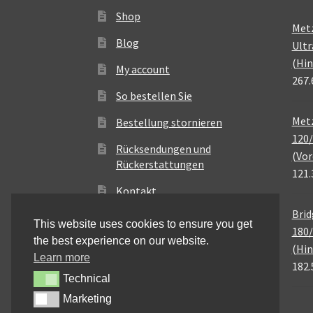
Shop
Met
Blog
Ultr
(Hin
My account
267.
So bestellen Sie
Metz
Bestellung stornieren
120/
Rücksendungen und
(Vor
Rückerstattungen
121.
Kontakt
Brid
This website uses cookies to ensure you get
180/
the best experience on our website.
(Hin
Learn more
182.
Technical
Technical
Marketing
Marketing