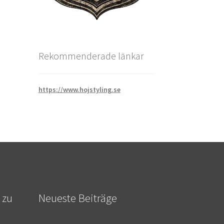
Rekommenderade länkar
https://www.hojstyling.se
 zu
Neueste Beiträge