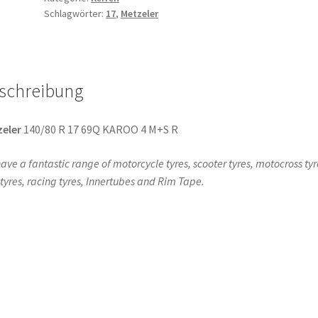
Schlagwörter:
17
,
Metzeler
17
69Q
TL
(Hinterreifen)
schreibung
Menge
eler
140/80 R 17 69Q KAROO 4 M+S R
ave a fantastic range of motorcycle tyres, scooter tyres, motocross tyr
l tyres, racing tyres, Innertubes and Rim Tape.