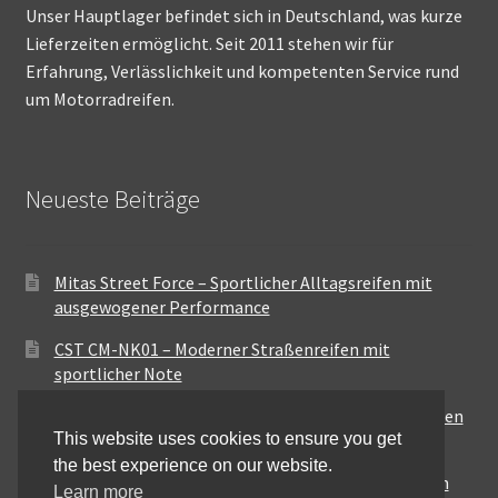
Unser Hauptlager befindet sich in Deutschland, was kurze
Lieferzeiten ermöglicht. Seit 2011 stehen wir für
Erfahrung, Verlässlichkeit und kompetenten Service rund
um Motorradreifen.
Neueste Beiträge
Mitas Street Force – Sportlicher Alltagsreifen mit
ausgewogener Performance
CST CM-NK01 – Moderner Straßenreifen mit
sportlicher Note
Maxxis MA-ST3 – Ausgewogener Sport-Touring-Reifen
This website uses cookies to ensure you get
für vielseitige Einsätze
the best experience on our website.
Pirelli City Demon – Zuverlässigkeit für den urbanen
Learn more