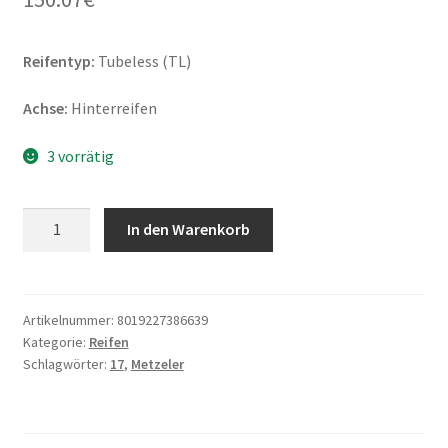
Reifentyp:
Tubeless (TL)
Achse:
Hinterreifen
3 vorrätig
Metzeler
In den Warenkorb
Karoo
Extreme
MST
150/70
Artikelnummer:
8019227386639
Kategorie:
Reifen
R
Schlagwörter:
17
,
Metzeler
17
69R
TL
(Hinterreifen)