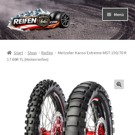
Zur
Zum
Menü
Navigation
Inhalt
springen
springen
Unterm
Reifen
öffnen
Start
Shop
Reifen
Metzeler Karoo Extreme MST 150/70 R
Unterm
Schläuche
17 69R TL (Hinterreifen)
öffnen
So bestellen Sie
Unterm
ABC
öffnen
Unterm
Marken
öffnen
Reifentests