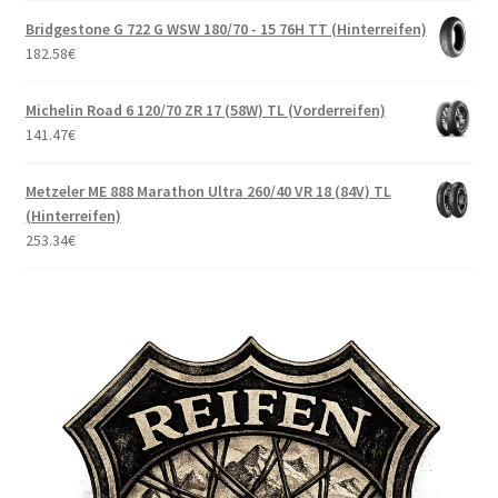
Bridgestone G 722 G WSW 180/70 - 15 76H TT (Hinterreifen)
182.58
€
Michelin Road 6 120/70 ZR 17 (58W) TL (Vorderreifen)
141.47
€
Metzeler ME 888 Marathon Ultra 260/40 VR 18 (84V) TL
(Hinterreifen)
253.34
€