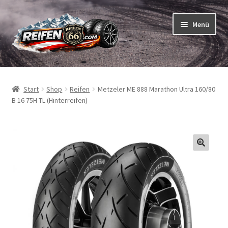
Zur
Zum
Menü
Navigation
Inhalt
springen
springen
Unterm
Reifen
öffnen
Start
Shop
Reifen
Metzeler ME 888 Marathon Ultra 160/80
Unterm
Schläuche
B 16 75H TL (Hinterreifen)
öffnen
So bestellen Sie
Unterm
ABC
öffnen
Unterm
Marken
öffnen
Reifentests