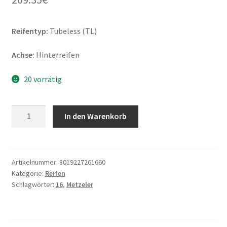
Reifentyp:
Tubeless (TL)
Achse:
Hinterreifen
20 vorrätig
Metzeler
In den Warenkorb
ME
888
Marathon
Ultra
Artikelnummer:
8019227261660
Kategorie:
Reifen
160/80
Schlagwörter:
16
,
Metzeler
B
16
75H
TL