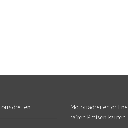
orradreifen
Motorradreifen online
fairen Preisen kaufen.