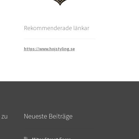
Rekommenderade länkar
https://www.hojstyling.se
 zu
Neueste Beiträge