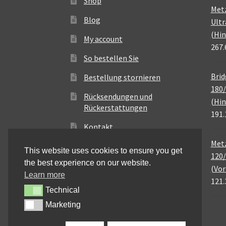
Shop
Met
Blog
Ultr
(Hin
My account
267.
So bestellen Sie
Brid
Bestellung stornieren
180/
Rücksendungen und
(Hin
Rückerstattungen
191.
Kontakt
Metz
This website uses cookies to ensure you get
120/
the best experience on our website.
(Vor
Learn more
121.
Technical
Technical
Marketing
Marketing