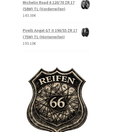
Michelin Road 6 120/70 ZR 17
(58W) TL (Vorderreifen)
143.38
€
Pirelli Angel GT II 190/55 ZR 17
(75W) TL (Hinterreifen)
193.10
€