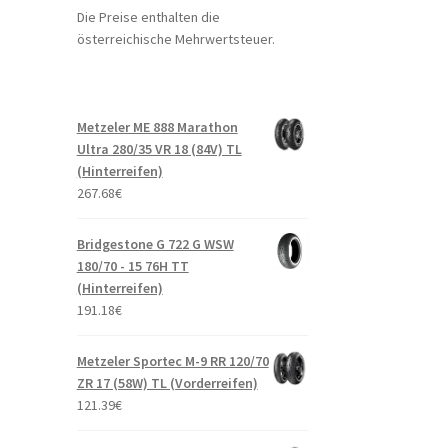
Die Preise enthalten die
österreichische Mehrwertsteuer.
Metzeler ME 888 Marathon
Ultra 280/35 VR 18 (84V) TL
(Hinterreifen)
267.68
€
Bridgestone G 722 G WSW
180/70 - 15 76H TT
(Hinterreifen)
191.18
€
Metzeler Sportec M-9 RR 120/70
ZR 17 (58W) TL (Vorderreifen)
121.39
€