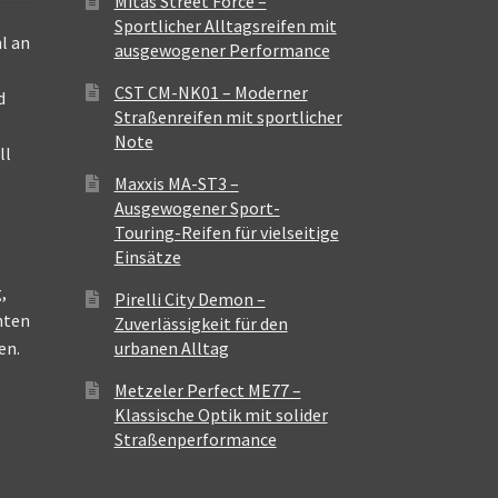
Mitas Street Force –
Sportlicher Alltagsreifen mit
l an
ausgewogener Performance
CST CM-NK01 – Moderner
d
Straßenreifen mit sportlicher
Note
ll
Maxxis MA-ST3 –
Ausgewogener Sport-
Touring-Reifen für vielseitige
Einsätze
,
Pirelli City Demon –
nten
Zuverlässigkeit für den
en.
urbanen Alltag
Metzeler Perfect ME77 –
Klassische Optik mit solider
Straßenperformance