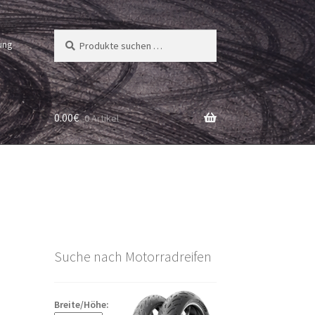
Suchen
Suchen
ung
nach:
0.00
€
0 Artikel
Suche nach Motorradreifen
Breite/Höhe: