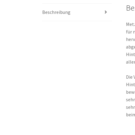
Be
Beschreibung
Metz
für 
herv
abge
Hint
alle
Die 
Hint
bewi
sehr
sehr
beim