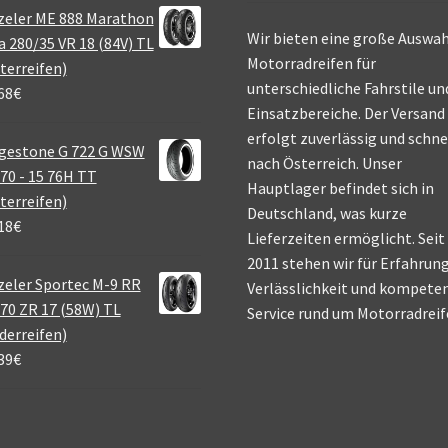
zeler ME 888 Marathon
Wir bieten eine große Auswah
a 280/35 VR 18 (84V) TL
Motorradreifen für
terreifen)
unterschiedliche Fahrstile un
68
€
Einsatzbereiche. Der Versand
erfolgt zuverlässig und schne
gestone G 722 G WSW
nach Österreich. Unser
70 - 15 76H TT
Hauptlager befindet sich in
terreifen)
Deutschland, was kurze
18
€
Lieferzeiten ermöglicht. Seit
2011 stehen wir für Erfahrung
eler Sportec M-9 RR
Verlässlichkeit und kompete
70 ZR 17 (58W) TL
Service rund um Motorradreif
derreifen)
39
€