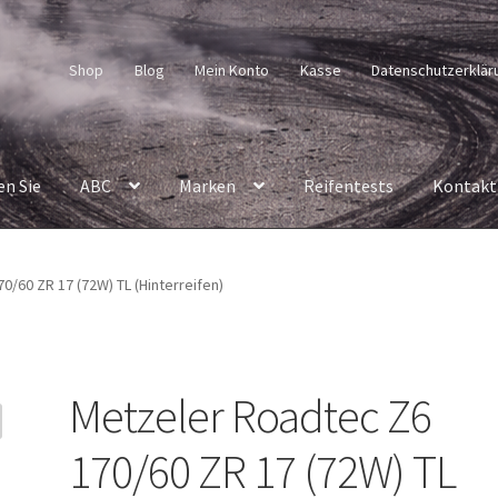
Shop
Blog
Mein Konto
Kasse
Datenschutzerklär
en Sie
ABC
Marken
Reifentests
Kontakt
0/60 ZR 17 (72W) TL (Hinterreifen)
Metzeler Roadtec Z6
170/60 ZR 17 (72W) TL