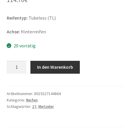
Reifentyp:
Tubeless (TL)
Achse:
Hinterreifen
20 vorrätig
Metzeler
In den Warenkorb
Roadtec
Z6
180/55
ZR
Artikelnummer:
8019227144864
Kategorie:
Reifen
17
Schlagwörter:
17
,
Metzeler
(73W)
TL
(Hinterreifen)
Menge