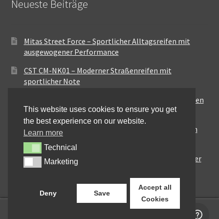
Neueste Beiträge
Mitas Street Force – Sportlicher Alltagsreifen mit
ausgewogener Performance
CST CM-NK01 – Moderner Straßenreifen mit
sportlicher Note
Maxxis MA-ST3 – Ausgewogener Sport-Touring-Reifen
This website uses cookies to ensure you get
für vielseitige Einsätze
the best experience on our website.
Pirelli City Demon – Zuverlässigkeit für den urbanen
Learn more
Alltag
Technical
Technical
Metzeler Perfect ME77 – Klassische Optik mit solider
Marketing
Marketing
Straßenperformance
Accept all
Deny
Save
Cookies
0