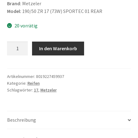
Brand:
Metzeler
Model:
190/50 ZR 17 (73W) SPORTEC 01 REAR
20 vorrätig
Metzeler
In den Warenkorb
190/50
ZR
17
(73W)
Artikelnummer:
8019227459937
Kategorie:
Reifen
SPORTEC
Schlagwörter:
17
,
Metzeler
01
REAR
Menge
Beschreibung