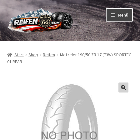
Zur
Zum
Menü
Navigation
Inhalt
springen
springen
Unterm
Reifen
öffnen
Start
Shop
Reifen
Metzeler 190/50 ZR 17 (73W) SPORTEC
Unterm
Schläuche
01 REAR
öffnen
So bestellen Sie
Unterm
ABC
öffnen
Unterm
Marken
öffnen
Reifentests