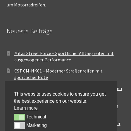
um Motorradreifen.
Neueste Beiträge
Mitas Street Force – Sportlicher Alltagsreifen mit
ausgewogener Performance
CST CM-NK01 – Moderner Straßenreifen mit
sportlicher Note
Maxxis MA-ST3 – Ausgewogener Sport-Touring-Reifen
This website uses cookies to ensure you get
für vielseitige Einsätze
the best experience on our website.
Pirelli City Demon – Zuverlässigkeit für den urbanen
Learn more
Alltag
Technical
Technical
Metzeler Perfect ME77 – Klassische Optik mit solider
Marketing
Marketing
Straßenperformance