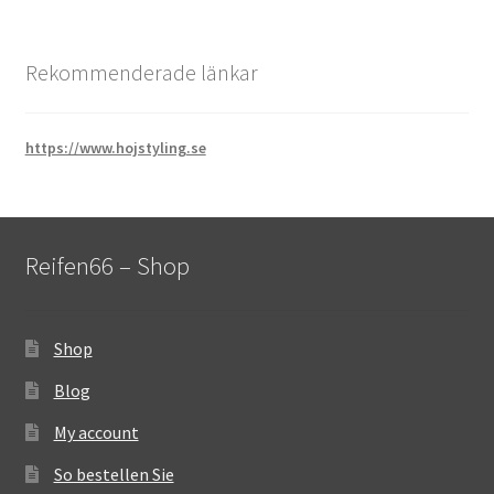
Rekommenderade länkar
https://www.hojstyling.se
Reifen66 – Shop
Shop
Blog
My account
So bestellen Sie