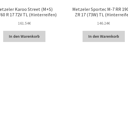
etzeler Karoo Street (M+S)
Metzeler Sportec M-7 RR 19
60 R 17 72V TL (Hinterreifen)
ZR 17 (73W) TL (Hinterreif
161.54
€
146.24
€
In den Warenkorb
In den Warenkorb