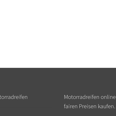
orradreifen
Motorradreifen online
fairen Preisen kaufen.