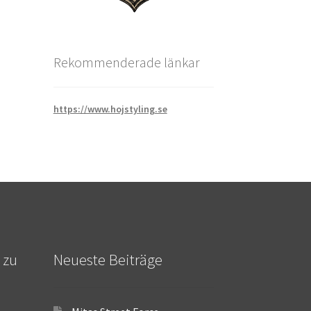
Rekommenderade länkar
https://www.hojstyling.se
 zu
Neueste Beiträge