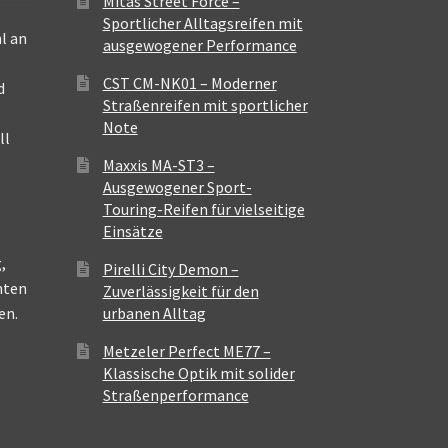
Mitas Street Force –
Sportlicher Alltagsreifen mit
l an
ausgewogener Performance
CST CM-NK01 – Moderner
d
Straßenreifen mit sportlicher
Note
ll
Maxxis MA-ST3 –
Ausgewogener Sport-
Touring-Reifen für vielseitige
Einsätze
,
Pirelli City Demon –
nten
Zuverlässigkeit für den
en.
urbanen Alltag
Metzeler Perfect ME77 –
Klassische Optik mit solider
Straßenperformance