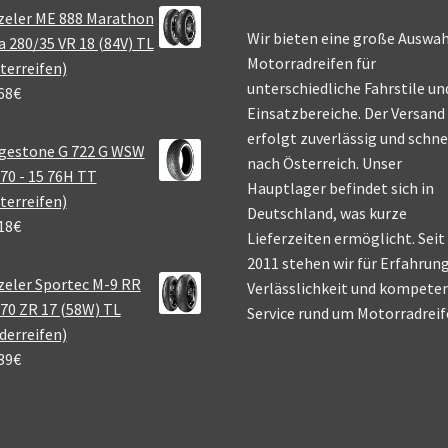
zeler ME 888 Marathon
Wir bieten eine große Auswah
a 280/35 VR 18 (84V) TL
Motorradreifen für
terreifen)
unterschiedliche Fahrstile un
68
€
Einsatzbereiche. Der Versand
erfolgt zuverlässig und schne
gestone G 722 G WSW
nach Österreich. Unser
70 - 15 76H TT
Hauptlager befindet sich in
terreifen)
Deutschland, was kurze
18
€
Lieferzeiten ermöglicht. Seit
2011 stehen wir für Erfahrung
eler Sportec M-9 RR
Verlässlichkeit und kompete
70 ZR 17 (58W) TL
Service rund um Motorradreif
derreifen)
39
€