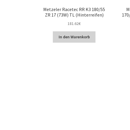
Metzeler Racetec RR K3 180/55
M
ZR 17 (73W) TL (Hinterreifen)
170/
181.62
€
In den Warenkorb