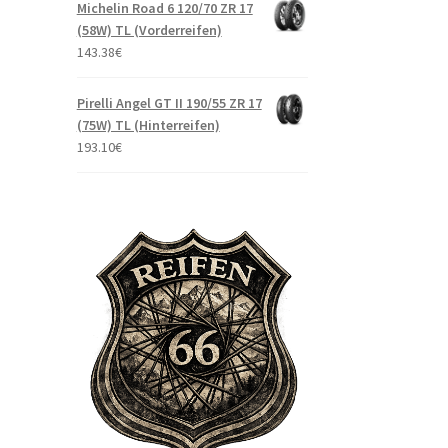
Michelin Road 6 120/70 ZR 17
(58W) TL (Vorderreifen)
143.38
€
Pirelli Angel GT II 190/55 ZR 17
(75W) TL (Hinterreifen)
193.10
€