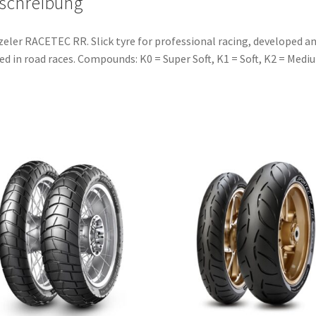
schreibung
eler RACETEC RR. Slick tyre for professional racing, developed a
ed in road races. Compounds: K0 = Super Soft, K1 = Soft, K2 = Medi