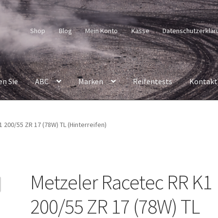
Shop
Blog
Mein Konto
Kasse
Datenschutzerklär
en Sie
ABC
Marken
Reifentests
Kontakt
 200/55 ZR 17 (78W) TL (Hinterreifen)
Metzeler Racetec RR K1
200/55 ZR 17 (78W) TL