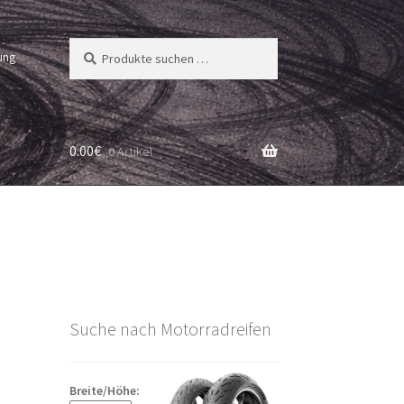
Suchen
Suchen
ung
nach:
0.00
€
0 Artikel
Suche nach Motorradreifen
Breite/Höhe: