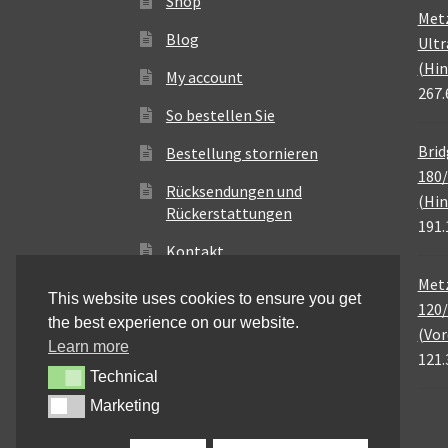
Shop
Met
Blog
Ultr
(Hin
My account
267.
So bestellen Sie
Brid
Bestellung stornieren
180/
Rücksendungen und
(Hin
Rückerstattungen
191.
Kontakt
Metz
This website uses cookies to ensure you get
120/
the best experience on our website.
(Vor
Learn more
121.
Technical
Technical
Marketing
Marketing