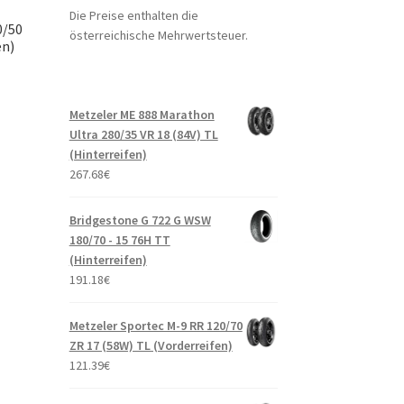
Die Preise enthalten die
0/50
österreichische Mehrwertsteuer.
en)
Metzeler ME 888 Marathon
Ultra 280/35 VR 18 (84V) TL
(Hinterreifen)
267.68
€
Bridgestone G 722 G WSW
180/70 - 15 76H TT
(Hinterreifen)
191.18
€
Metzeler Sportec M-9 RR 120/70
ZR 17 (58W) TL (Vorderreifen)
121.39
€