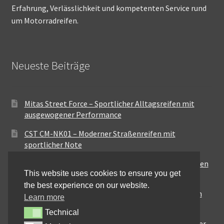
Erfahrung, Verlässlichkeit und kompetenten Service rund
um Motorradreifen.
Neueste Beiträge
Mitas Street Force – Sportlicher Alltagsreifen mit
ausgewogener Performance
CST CM-NK01 – Moderner Straßenreifen mit
sportlicher Note
Maxxis MA-ST3 – Ausgewogener Sport-Touring-Reifen
This website uses cookies to ensure you get
für vielseitige Einsätze
the best experience on our website.
Pirelli City Demon – Zuverlässigkeit für den urbanen
Learn more
Alltag
Technical
Technical
Metzeler Perfect ME77 – Klassische Optik mit solider