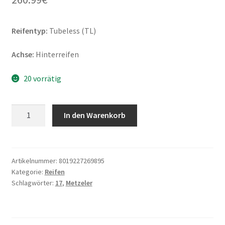
Reifentyp:
Tubeless (TL)
Achse:
Hinterreifen
20 vorrätig
Metzeler
In den Warenkorb
Racetec
RR
K401
K1
Artikelnummer:
8019227269895
Kategorie:
Reifen
200/60
Schlagwörter:
17
,
Metzeler
R
17
NHS
TL