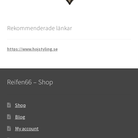
Rekommenderade länkar
https://www.hojstyling.se
Reifen66 – Shop
Shop
Blog
My account