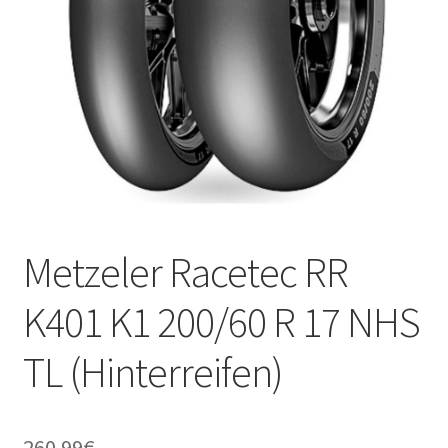
Kontakt
Metzeler Racetec RR
K401 K1 200/60 R 17 NHS
TL (Hinterreifen)
260.99
€