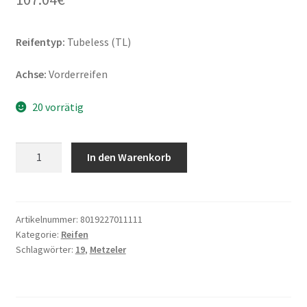
Reifentyp:
Tubeless (TL)
Achse:
Vorderreifen
20 vorrätig
Metzeler
In den Warenkorb
ME
11
Perfect
3.25
Artikelnummer:
8019227011111
Kategorie:
Reifen
-
Schlagwörter:
19
,
Metzeler
19
54S
TL
(Vorderreifen)