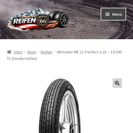
Zur
Zum
Menü
Navigation
Inhalt
springen
springen
Unterm
Reifen
öffnen
Start
Shop
Reifen
Metzeler ME 11 Perfect 3.25 – 19 54S
Unterm
Schläuche
TL (Vorderreifen)
öffnen
So bestellen Sie
Unterm
ABC
öffnen
Unterm
Marken
öffnen
Reifentests