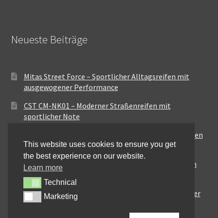
Neueste Beiträge
Mitas Street Force – Sportlicher Alltagsreifen mit
ausgewogener Performance
CST CM-NK01 – Moderner Straßenreifen mit
sportlicher Note
Maxxis MA-ST3 – Ausgewogener Sport-Touring-Reifen
This website uses cookies to ensure you get
für vielseitige Einsätze
the best experience on our website.
Pirelli City Demon – Zuverlässigkeit für den urbanen
Learn more
Alltag
Technical
Technical
Metzeler Perfect ME77 – Klassische Optik mit solider
Marketing
Marketing
Straßenperformance