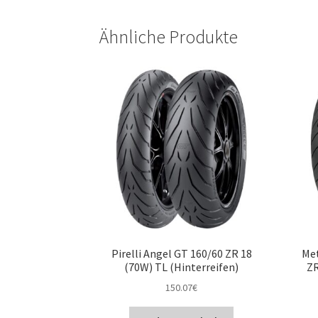
Ähnliche Produkte
Pirelli Angel GT 160/60 ZR 18
Met
(70W) TL (Hinterreifen)
ZR
150.07
€