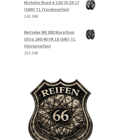
Michelin Road 6 120/70 ZR 17
(58W) TL (Vorderreifen)
143.38
€
Metzeler ME 888 Marathon
Ultra 260/40 VR 18 (84V) TL
(Hinterreifen)
253.34
€