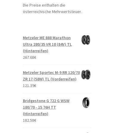
Die Preise enthalten die
österreichische Mehrwertsteuer.
Metzeler ME 888 Marathon
Ultra 280/35 VR 18 (84V) TL
(Hinterreifen)
267.68
€
Metzeler Sportec M-9 RR 120/70
ZR 17 (58W) TL (Vorderreifen)
121.39
€
Bridgestone G 722 G WSW
180/70 - 15 76H TT
(Hinterreifen)
182.58
€