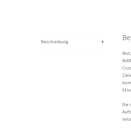
Be
Beschreibung
Metz
MARA
Crui
Ziel
komb
Stru
Die 
Aufb
leit