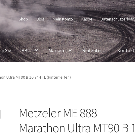
Shop
Blog
Mein Konto
Kasse
Datenschutzerklär
en Sie
ABC
Marken
Reifentests
Kontakt
n Ultra MT90 B 16 74H TL (Hinterreifen)
Metzeler ME 888
Marathon Ultra MT90 B 