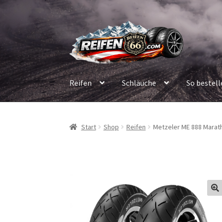
Zur
Zum
Navigation
Inhalt
springen
springen
Reifen
Schläuche
So bestell
Start
Shop
Reifen
Metzeler ME 888 Maratho