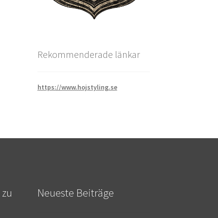
Rekommenderade länkar
https://www.hojstyling.se
 zu
Neueste Beiträge