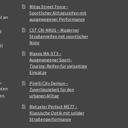
Mitas Street Force –
Sportlicher Alltagsreifen mit
l an
ausgewogener Performance
CST CM-NK01 – Moderner
d
Straßenreifen mit sportlicher
Note
ll
Maxxis MA-ST3 –
Ausgewogener Sport-
Touring-Reifen für vielseitige
Einsätze
,
Pirelli City Demon –
nten
Zuverlässigkeit für den
en.
urbanen Alltag
Metzeler Perfect ME77 –
Klassische Optik mit solider
Straßenperformance