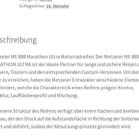
Schlagwörter:
16
,
Metzeler
B
16
74H
TL
schreibung
(Hinterreifen)
Menge
eler ME 888 Marathon Ultra Motorradreifen. Der Metzeler ME 888
THON ULTRA ist der ideale Partner für lange und sichere Reisen 
sern, Tourern und den entsprechenden Custom-Versionen. Um die
e zu erreichen, haben die Metzeler Entwickler verschiedene Eleme
iniert, welche die Charakteristik eines Reifens prägen: Kontur,
ktur, Laufflächenprofil und Mischung.
innere Struktur des Reifens verfügt über einen flachen und breiten
au, der den Druck auf die Aufstandsfläche in Richtung der Seiten
et und abführt, sodass der Abnutzungsprozess gemindert wird.