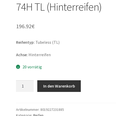
74H TL (Hinterreifen)
196.92
€
Reifentyp:
Tubeless (TL)
Achse:
Hinterreifen
20 vorrätig
Metzeler
In den Warenkorb
ME
888
Marathon
Ultra
Artikelnummer:
8019227231885
Kategorie:
Reifen
MT90