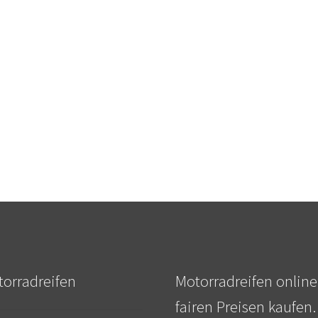
orradreifen
Motorradreifen online
fairen Preisen kaufen.