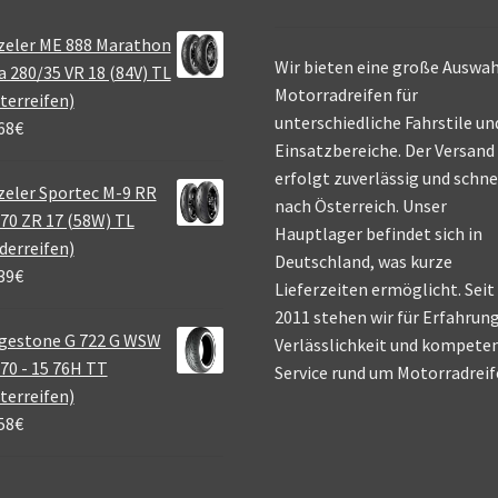
zeler ME 888 Marathon
Wir bieten eine große Auswah
a 280/35 VR 18 (84V) TL
Motorradreifen für
terreifen)
unterschiedliche Fahrstile un
68
€
Einsatzbereiche. Der Versand
erfolgt zuverlässig und schne
eler Sportec M-9 RR
nach Österreich. Unser
70 ZR 17 (58W) TL
Hauptlager befindet sich in
derreifen)
Deutschland, was kurze
39
€
Lieferzeiten ermöglicht. Seit
2011 stehen wir für Erfahrung
gestone G 722 G WSW
Verlässlichkeit und kompete
70 - 15 76H TT
Service rund um Motorradreif
terreifen)
58
€