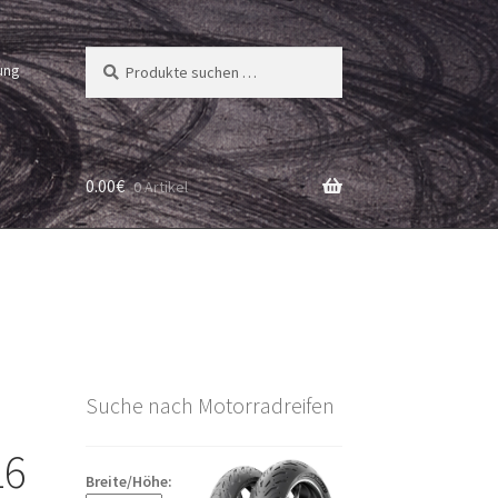
Suchen
Suchen
ung
nach:
0.00
€
0 Artikel
Suche nach Motorradreifen
16
Breite/Höhe: