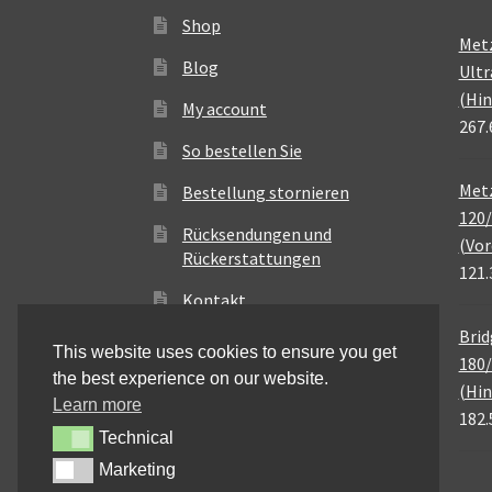
Shop
Met
Blog
Ultr
(Hin
My account
267.
So bestellen Sie
Metz
Bestellung stornieren
120/
Rücksendungen und
(Vor
Rückerstattungen
121.
Kontakt
Brid
This website uses cookies to ensure you get
180/
the best experience on our website.
(Hin
Learn more
182.
Technical
Technical
Marketing
Marketing