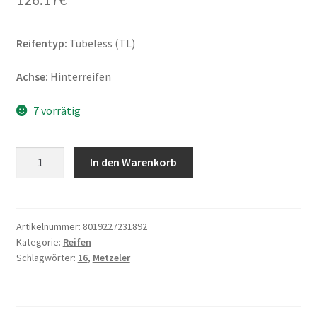
Reifentyp:
Tubeless (TL)
Achse:
Hinterreifen
7 vorrätig
Metzeler
In den Warenkorb
ME
888
Marathon
Ultra
Artikelnummer:
8019227231892
Kategorie:
Reifen
MU85
Schlagwörter:
16
,
Metzeler
B
16
77H
TL