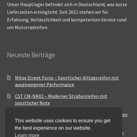
Unser Hauptlager befindet sich in Deutschland, was kurze
Lieferzeiten ermöglicht. Seit 2011 stehen wir für
Erfahrung, Verlässlichkeit und kompetenten Service rund
um Motorradreifen.
Neueste Beiträge
Mitas Street Force – Sportlicher Alltagsreifen mit
ausgewogener Performance
CST CM-NK01 – Moderner Straßenreifen mit
sportlicher Note
Maxxis MA-ST3 – Ausgewogener Sport-Touring-Reifen
This website uses cookies to ensure you get
für vielseitige Einsätze
the best experience on our website.
Pirelli City Demon – Zuverlässigkeit für den urbanen
Learn more