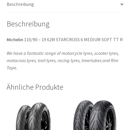
Beschreibung
(Hinterreifen)
Menge
Beschreibung
Michelin
110/90 – 19 62M STARCROSS 6 MEDIUM SOFT TT R
We have a fantastic range of motorcycle tyres, scooter tyres,
motocross tyres, trail tyres, racing tyres, Innertubes and Rim
Tape.
Ähnliche Produkte