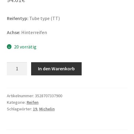
Reifentyp:
Tube type (TT)
Achse:
Hinterreifen
20 vorrätig
Michelin
In den Warenkorb
Starcross
6
Medium-
Soft
Artikelnummer:
3528707337900
Kategorie:
Reifen
110/90
Schlagwörter:
19
,
Michelin
-
19
62M
TT