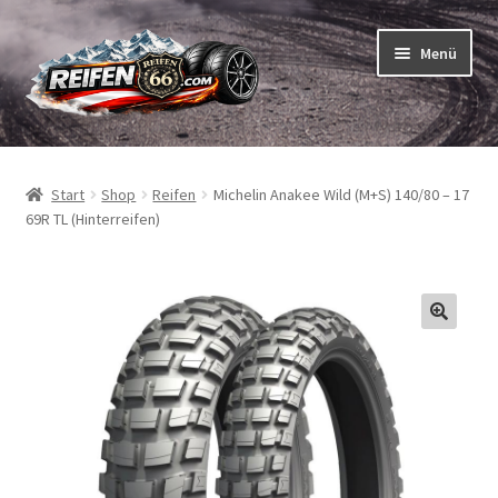
Zur
Zum
Menü
Navigation
Inhalt
springen
springen
Unterm
Reifen
öffnen
Start
Shop
Reifen
Michelin Anakee Wild (M+S) 140/80 – 17
Unterm
Schläuche
69R TL (Hinterreifen)
öffnen
So bestellen Sie
Unterm
ABC
öffnen
Unterm
Marken
öffnen
Reifentests