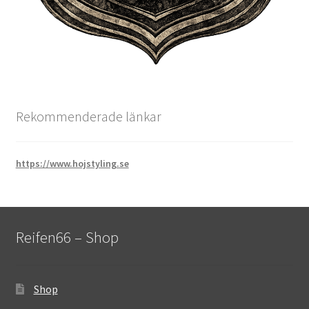
Rekommenderade länkar
https://www.hojstyling.se
Reifen66 – Shop
Shop