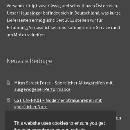
Versand erfolgt zuverlässig und schnell nach Österreich.
Unser Hauptlager befindet sich in Deutschland, was kurze
Lieferzeiten ermöglicht. Seit 2011 stehen wir für
Erfahrung, Verlässlichkeit und kompetenten Service rund
um Motorradreifen.
Neueste Beiträge
Mitas Street Force – Sportlicher Alltagsreifen mit
ausgewogener Performance
CST CM-NK01 – Moderner Straßenreifen mit
sportlicher Note
Maxxis MA-ST3 – Ausgewogener Sport-Touring-Reifen
This website uses cookies to ensure you get
für vielseitige Einsätze