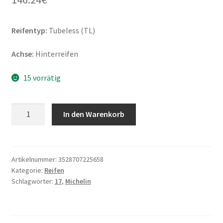
Reifentyp:
Tubeless (TL)
Achse:
Hinterreifen
15 vorrätig
Michelin
In den Warenkorb
Anakee
Wild
(M+S)
140/80
Artikelnummer:
3528707225658
Kategorie:
Reifen
-
Schlagwörter:
17
,
Michelin
17
69R
TL
(Hinterreifen)