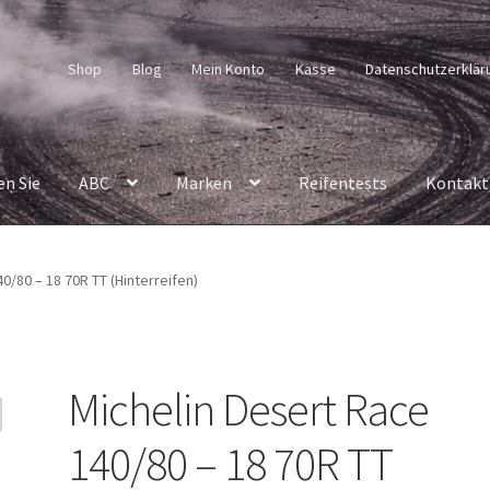
Shop
Blog
Mein Konto
Kasse
Datenschutzerklär
en Sie
ABC
Marken
Reifentests
Kontakt
0/80 – 18 70R TT (Hinterreifen)
Michelin Desert Race
140/80 – 18 70R TT