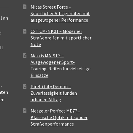
Mitas Street Force –
Sportlicher Alltagsreifen mit
l an
ausgewogener Performance
CST CM-NK01 – Moderner
d
Straßenreifen mit sportlicher
Note
ll
Maxxis MA-ST3 –
Ausgewogener Sport-
Touring-Reifen für vielseitige
Einsätze
,
Pirelli City Demon –
nten
Zuverlässigkeit für den
en.
urbanen Alltag
Metzeler Perfect ME77 –
Klassische Optik mit solider
Straßenperformance