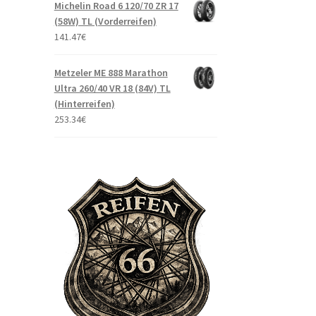
Michelin Road 6 120/70 ZR 17
(58W) TL (Vorderreifen)
141.47
€
Metzeler ME 888 Marathon
Ultra 260/40 VR 18 (84V) TL
(Hinterreifen)
253.34
€