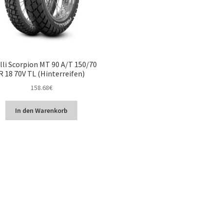
lli Scorpion MT 90 A/T 150/70
R 18 70V TL (Hinterreifen)
158.68
€
In den Warenkorb