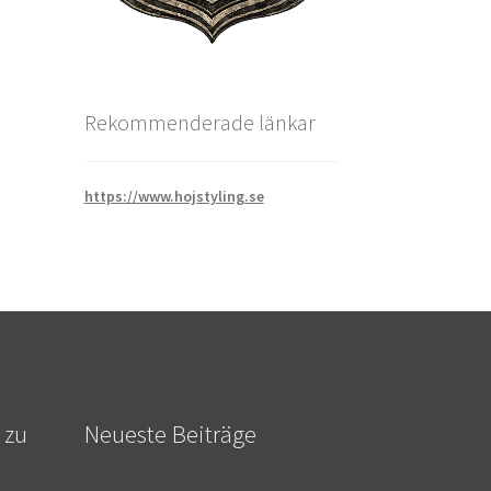
Rekommenderade länkar
https://www.hojstyling.se
 zu
Neueste Beiträge