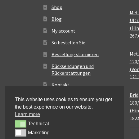
Shop
Met
Blog
Ultr
(Hin
My account
267.
So bestellen Sie
Metz
Bestellung stornieren
120/
Rücksendungen und
(Vor
Rückerstattungen
121.
Kontakt
Brid
This website uses cookies to ensure you get
180/
the best experience on our website.
(Hin
Learn more
182.
Technical
Technical
Marketing
Marketing