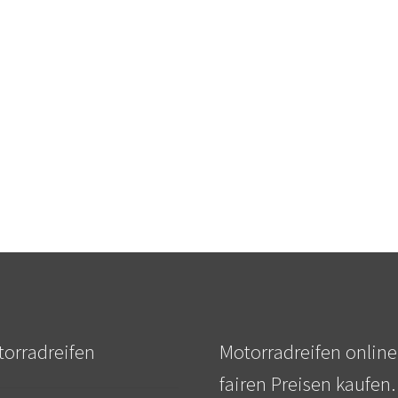
orradreifen
Motorradreifen online
fairen Preisen kaufen.