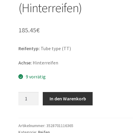
(Hinterreifen)
185.45
€
Reifentyp:
Tube type (TT)
Achse:
Hinterreifen
9 vorrätig
Michelin
In den Warenkorb
Desert
Race
140/80
-
Artikelnummer:
3528701116365
Kategorie:
Reifen
18