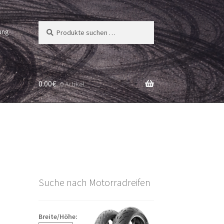
Suchen
Suchen
ung
nach:
0.00
€
0 Artikel
Suche nach Motorradreifen
Breite/Höhe: