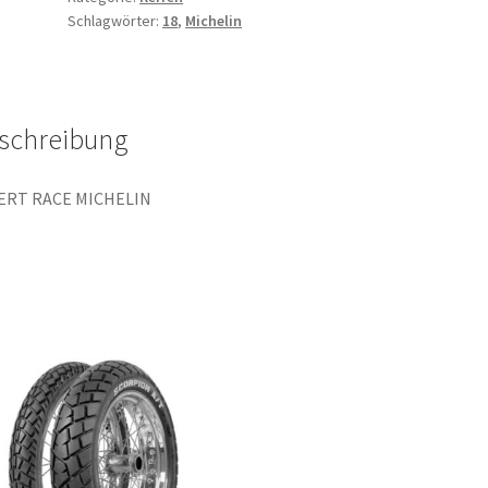
Schlagwörter:
18
,
Michelin
70R
TT
(Hinterreifen)
Menge
schreibung
ERT RACE MICHELIN