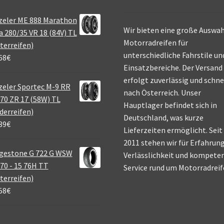
zeler ME 888 Marathon
Wir bieten eine große Auswah
a 280/35 VR 18 (84V) TL
Motorradreifen für
terreifen)
unterschiedliche Fahrstile un
68
€
Einsatzbereiche. Der Versand
erfolgt zuverlässig und schne
eler Sportec M-9 RR
nach Österreich. Unser
70 ZR 17 (58W) TL
Hauptlager befindet sich in
derreifen)
Deutschland, was kurze
39
€
Lieferzeiten ermöglicht. Seit
2011 stehen wir für Erfahrung
gestone G 722 G WSW
Verlässlichkeit und kompete
70 - 15 76H TT
Service rund um Motorradreif
terreifen)
58
€