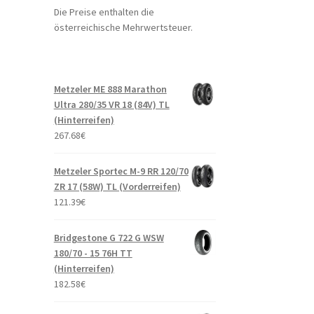
Die Preise enthalten die
österreichische Mehrwertsteuer.
Metzeler ME 888 Marathon
Ultra 280/35 VR 18 (84V) TL
(Hinterreifen)
267.68
€
Metzeler Sportec M-9 RR 120/70
ZR 17 (58W) TL (Vorderreifen)
121.39
€
Bridgestone G 722 G WSW
180/70 - 15 76H TT
(Hinterreifen)
182.58
€