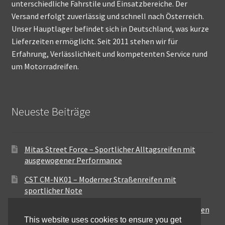
unterschiedliche Fahrstile und Einsatzbereiche. Der
Versand erfolgt zuverlässig und schnell nach Österreich.
Unser Hauptlager befindet sich in Deutschland, was kurze
Lieferzeiten ermöglicht. Seit 2011 stehen wir für
Erfahrung, Verlässlichkeit und kompetenten Service rund
um Motorradreifen.
Neueste Beiträge
Mitas Street Force – Sportlicher Alltagsreifen mit
ausgewogener Performance
CST CM-NK01 – Moderner Straßenreifen mit
sportlicher Note
Maxxis MA-ST3 – Ausgewogener Sport-Touring-Reifen
This website uses cookies to ensure you get
für vielseitige Einsätze