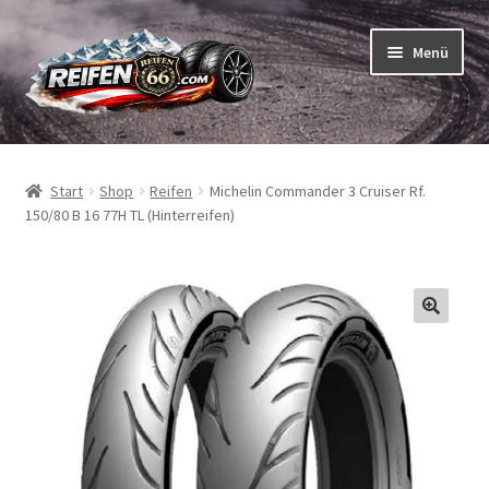
Zur
Zum
Menü
Navigation
Inhalt
springen
springen
Unterm
Reifen
öffnen
Start
Shop
Reifen
Michelin Commander 3 Cruiser Rf.
Unterm
Schläuche
150/80 B 16 77H TL (Hinterreifen)
öffnen
So bestellen Sie
Unterm
ABC
öffnen
Unterm
Marken
öffnen
Reifentests