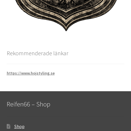
Rekommenderade länkar
https://www.hojstyling.se
Reifen66 – Shop
Shop