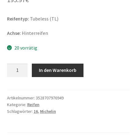
Reifentyp:
Tubeless (TL)
Achse:
Hinterreifen
20 vorrätig
Michelin
In den Warenkorb
Commander
3
Cruiser
Rf.
Artikelnummer:
3528707976949
Kategorie:
Reifen
150/80
Schlagwörter:
16
,
Michelin
B
16
77H
TL