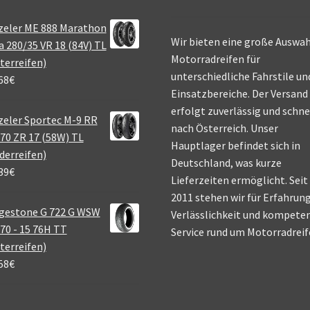
zeler ME 888 Marathon
Wir bieten eine große Auswah
a 280/35 VR 18 (84V) TL
Motorradreifen für
terreifen)
unterschiedliche Fahrstile un
68
€
Einsatzbereiche. Der Versand
erfolgt zuverlässig und schne
eler Sportec M-9 RR
nach Österreich. Unser
70 ZR 17 (58W) TL
Hauptlager befindet sich in
derreifen)
Deutschland, was kurze
39
€
Lieferzeiten ermöglicht. Seit
2011 stehen wir für Erfahrung
gestone G 722 G WSW
Verlässlichkeit und kompete
70 - 15 76H TT
Service rund um Motorradreif
terreifen)
58
€