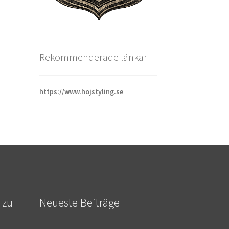
Rekommenderade länkar
https://www.hojstyling.se
 zu
Neueste Beiträge