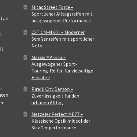
Mitas Street Force –
Sportlicher Alltagsreifen mit
l an
ausgewogener Performance
CST CM-NK01 – Moderner
d
Straßenreifen mit sportlicher
Note
ll
Maxxis MA-ST3 –
Ausgewogener Sport-
Touring-Reifen für vielseitige
Einsätze
,
Pirelli City Demon –
nten
Zuverlässigkeit für den
en.
urbanen Alltag
Metzeler Perfect ME77 –
Klassische Optik mit solider
Straßenperformance