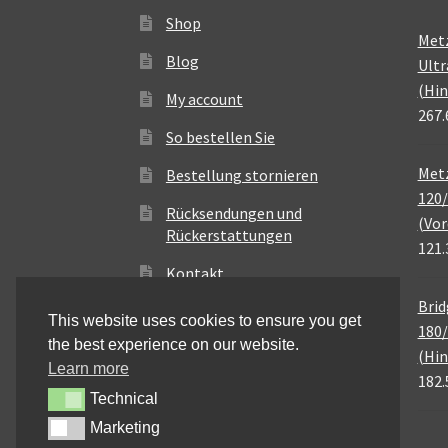
Shop
Met
Blog
Ultr
(Hin
My account
267.
So bestellen Sie
Metz
Bestellung stornieren
120/
Rücksendungen und
(Vor
Rückerstattungen
121.
Kontakt
Brid
This website uses cookies to ensure you get
180/
the best experience on our website.
(Hin
Learn more
182.
Technical
Technical
Marketing
Marketing