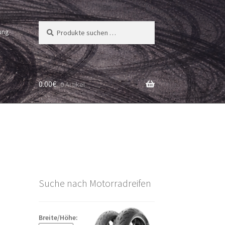
Suchen
Suchen
ung
nach:
0.00
€
0 Artikel
Suche nach Motorradreifen
Breite/Höhe: