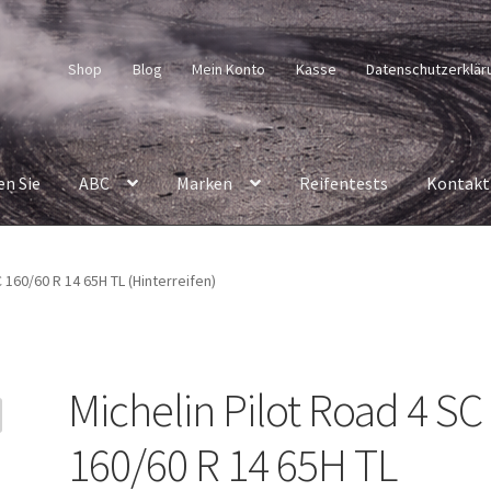
Shop
Blog
Mein Konto
Kasse
Datenschutzerklär
en Sie
ABC
Marken
Reifentests
Kontakt
 160/60 R 14 65H TL (Hinterreifen)
Michelin Pilot Road 4 SC
160/60 R 14 65H TL