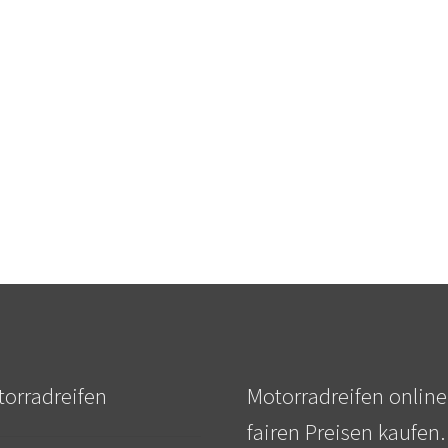
orradreifen
Motorradreifen online
fairen Preisen kaufen.