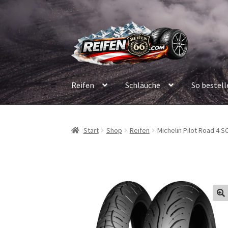
Zur
Zum
Navigation
Inhalt
springen
springen
Reifen
Schläuche
So bestell
Start
Shop
Reifen
Michelin Pilot Road 4 SC