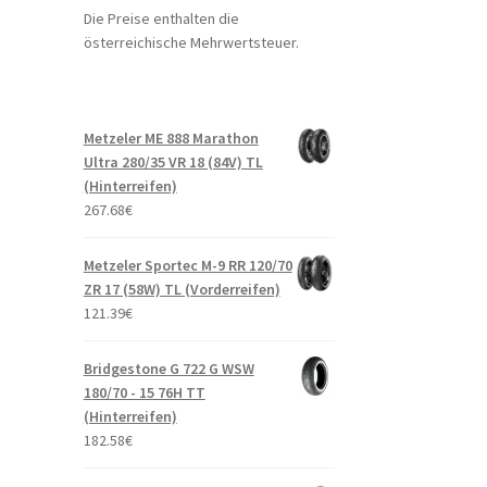
Die Preise enthalten die
österreichische Mehrwertsteuer.
Metzeler ME 888 Marathon
Ultra 280/35 VR 18 (84V) TL
(Hinterreifen)
267.68
€
Metzeler Sportec M-9 RR 120/70
ZR 17 (58W) TL (Vorderreifen)
121.39
€
Bridgestone G 722 G WSW
180/70 - 15 76H TT
(Hinterreifen)
182.58
€