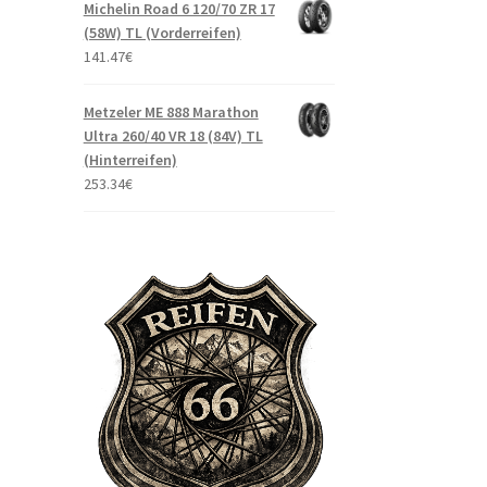
Michelin Road 6 120/70 ZR 17
(58W) TL (Vorderreifen)
141.47
€
Metzeler ME 888 Marathon
Ultra 260/40 VR 18 (84V) TL
(Hinterreifen)
253.34
€