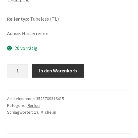
Reifentyp:
Tubeless (TL)
Achse:
Hinterreifen
20 vorrätig
Michelin
In den Warenkorb
Road
5
GT
180/55
Artikelnummer:
3528709316415
Kategorie:
Reifen
ZR
Schlagwörter:
17
,
Michelin
17
(73W)
TL
(Hinterreifen)