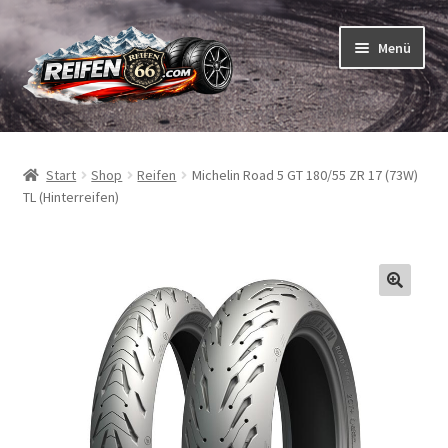
Zur
Zum
Menü
Navigation
Inhalt
springen
springen
Unterm
Reifen
öffnen
Start
Shop
Reifen
Michelin Road 5 GT 180/55 ZR 17 (73W)
Unterm
Schläuche
TL (Hinterreifen)
öffnen
So bestellen Sie
Unterm
ABC
öffnen
Unterm
Marken
öffnen
Reifentests