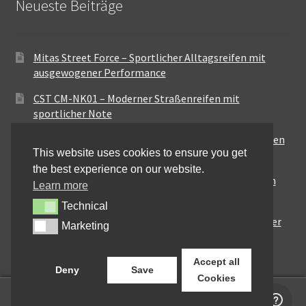
Neueste Beiträge
Mitas Street Force – Sportlicher Alltagsreifen mit
ausgewogener Performance
CST CM-NK01 – Moderner Straßenreifen mit
sportlicher Note
Maxxis MA-ST3 – Ausgewogener Sport-Touring-Reifen
This website uses cookies to ensure you get
für vielseitige Einsätze
the best experience on our website.
Pirelli City Demon – Zuverlässigkeit für den urbanen
Learn more
Alltag
Technical
Technical
Metzeler Perfect ME77 – Klassische Optik mit solider
Marketing
Marketing
Straßenperformance
Accept all
Deny
Save
Cookies
0