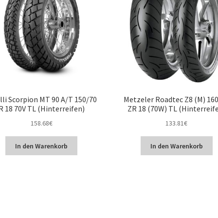
lli Scorpion MT 90 A/T 150/70
Metzeler Roadtec Z8 (M) 16
R 18 70V TL (Hinterreifen)
ZR 18 (70W) TL (Hinterreif
158.68
€
133.81
€
In den Warenkorb
In den Warenkorb