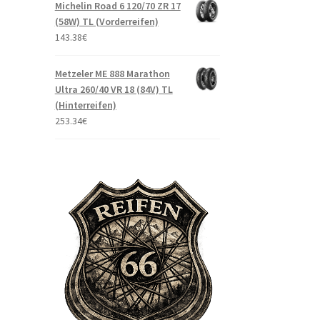
Michelin Road 6 120/70 ZR 17
(58W) TL (Vorderreifen)
143.38
€
Metzeler ME 888 Marathon
Ultra 260/40 VR 18 (84V) TL
(Hinterreifen)
253.34
€