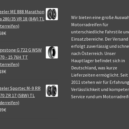
zeler ME 888 Marathon
Wir bieten eine große Auswah
a 280/35 VR 18 (84V) TL
Motorradreifen für
terreifen)
unterschiedliche Fahrstile un
68
€
Einsatzbereiche. Der Versand
erfolgt zuverlässig und schne
gestone G 722 G WSW
nach Österreich. Unser
70 - 15 76H TT
Hauptlager befindet sich in
terreifen)
Deutschland, was kurze
18
€
Lieferzeiten ermöglicht. Seit
2011 stehen wir für Erfahrung
eler Sportec M-9 RR
Verlässlichkeit und kompete
70 ZR 17 (58W) TL
Service rund um Motorradreif
derreifen)
39
€