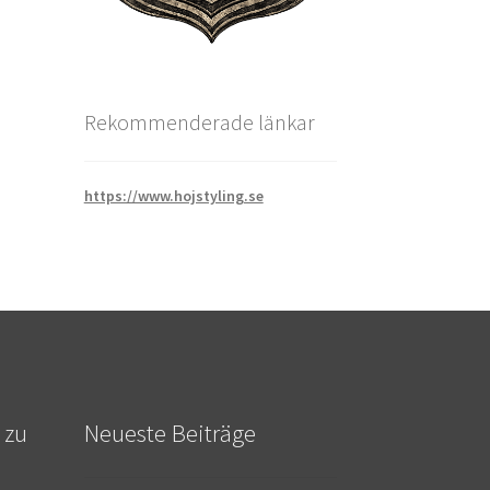
Rekommenderade länkar
https://www.hojstyling.se
 zu
Neueste Beiträge