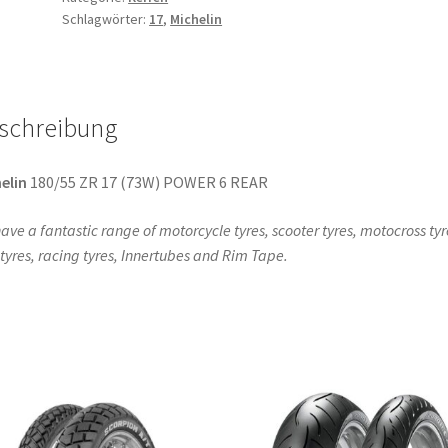
Schlagwörter:
17
,
Michelin
(73W)
TL
(Hinterreifen)
Menge
schreibung
elin
180/55 ZR 17 (73W) POWER 6 REAR
ave a fantastic range of motorcycle tyres, scooter tyres, motocross tyr
l tyres, racing tyres, Innertubes and Rim Tape.