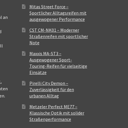
Mitas Street Force –
Sportlicher Alltagsreifen mit
l an
ausgewogener Performance
CST CM-NK01 – Moderner
d
Straßenreifen mit sportlicher
Note
ll
Maxxis MA-ST3 –
Ausgewogener Sport-
Touring-Reifen für vielseitige
Einsätze
,
Pirelli City Demon –
nten
Zuverlässigkeit für den
en.
urbanen Alltag
Metzeler Perfect ME77 –
Klassische Optik mit solider
Straßenperformance