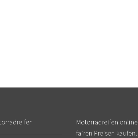
orradreifen
Motorradreifen online
fairen Preisen kaufen.