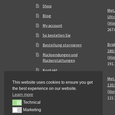
Shop
Met
Blog
Ultr
(Hin
My account
267.
So bestellen Sie
Brid
Bestellung stornieren
180/
Rücksendungen und
(Hin
Rückerstattungen
191.
Kontakt
Metz
This website uses cookies to ensure you get
120/
the best experience on our website.
(Vor
Learn more
121.
Technical
Technical
Marketing
Marketing