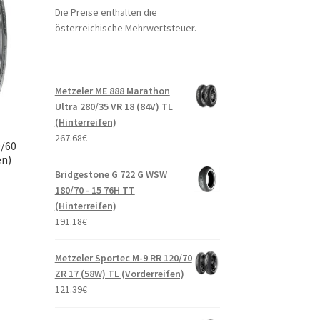
Die Preise enthalten die
österreichische Mehrwertsteuer.
Metzeler ME 888 Marathon
Ultra 280/35 VR 18 (84V) TL
(Hinterreifen)
267.68
€
0/60
en)
Bridgestone G 722 G WSW
180/70 - 15 76H TT
(Hinterreifen)
191.18
€
Metzeler Sportec M-9 RR 120/70
ZR 17 (58W) TL (Vorderreifen)
121.39
€