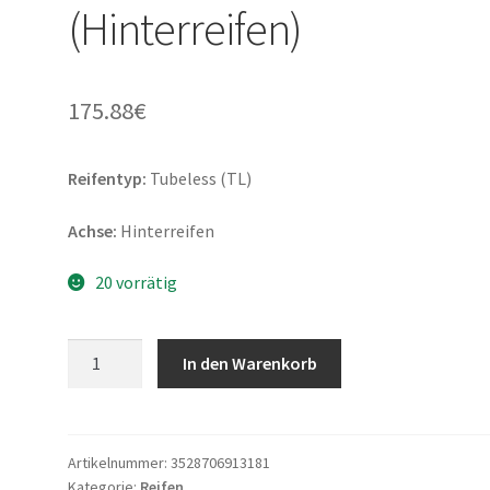
(Hinterreifen)
175.88
€
Reifentyp:
Tubeless (TL)
Achse:
Hinterreifen
20 vorrätig
Michelin
In den Warenkorb
Power
6
180/55
ZR
Artikelnummer:
3528706913181
Kategorie:
Reifen
17