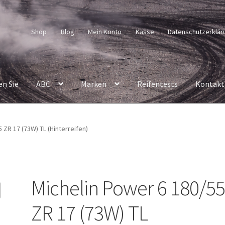
Shop
Blog
Mein Konto
Kasse
Datenschutzerklär
en Sie
ABC
Marken
Reifentests
Kontakt
 ZR 17 (73W) TL (Hinterreifen)
Michelin Power 6 180/5
ZR 17 (73W) TL