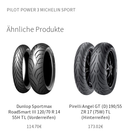
PILOT POWER 3 MICHELIN SPORT
Ähnliche Produkte
Dunlop Sportmax
Pirelli Angel GT (D) 190/55
RoadSmart III 120/70 R 14
ZR 17 (75W) TL
55H TL (Vorderreifen)
(Hinterreifen)
114.70
€
173.02
€