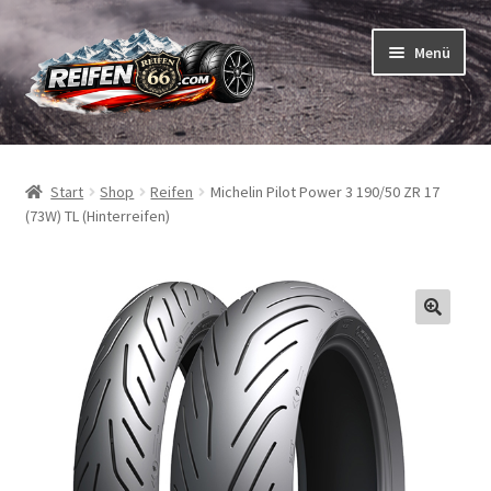
Zur
Zum
Menü
Navigation
Inhalt
springen
springen
Unterm
Reifen
öffnen
Start
Shop
Reifen
Michelin Pilot Power 3 190/50 ZR 17
Unterm
Schläuche
(73W) TL (Hinterreifen)
öffnen
So bestellen Sie
Unterm
ABC
öffnen
Unterm
Marken
öffnen
Reifentests