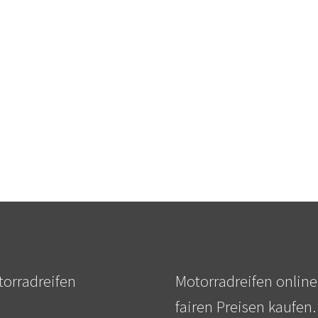
orradreifen
Motorradreifen online
fairen Preisen kaufen.