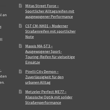
Mitas Street Force –
Sportlicher Alltagsreifen mit
l an
ausgewogener Performance
CST CM-NK01 – Moderner
d
Straßenreifen mit sportlicher
Note
ll
Maxxis MA-ST3 –
Ausgewogener Sport-
Touring-Reifen für vielseitige
Einsätze
,
Pirelli City Demon –
nten
Zuverlässigkeit für den
en.
urbanen Alltag
Metzeler Perfect ME77 –
Klassische Optik mit solider
Straßenperformance