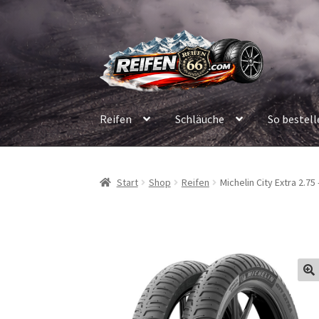
Zur
Zum
Navigation
Inhalt
springen
springen
Reifen
Schläuche
So bestell
Start
Shop
Reifen
Michelin City Extra 2.75