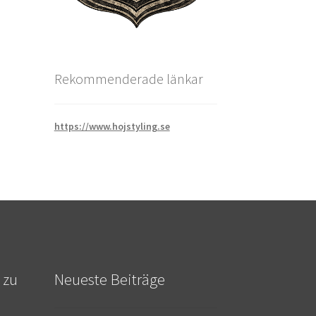
Rekommenderade länkar
https://www.hojstyling.se
 zu
Neueste Beiträge