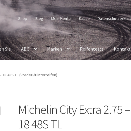
Shop
Blog
Mein Konto
Kasse
Datenschutzerklär
en Sie
ABC
Marken
Reifentests
Kontakt
 – 18 48S TL (Vorder-/Hinterreifen)
Michelin City Extra 2.75 –
18 48S TL