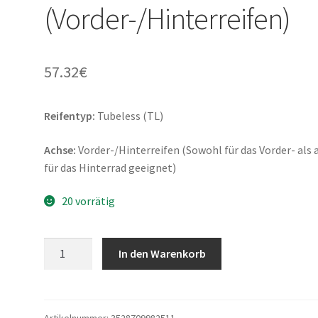
(Vorder-/Hinterreifen)
57.32
€
Reifentyp:
Tubeless (TL)
Achse:
Vorder-/Hinterreifen (Sowohl für das Vorder- als 
für das Hinterrad geeignet)
20 vorrätig
Michelin
In den Warenkorb
City
Extra
2.75
-
Artikelnummer:
3528709982511