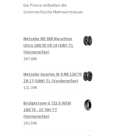
Die Preise enthalten die
österreichische Mehrwertsteuer.
Metzeler ME 888 Marathon
Ultra 280/35 VR 18 (84V) TL
(Hinterreifen)
267.68
€
Metzeler Sportec M-9 RR 120/70
ZR 17 (58W) TL (Vorderreifen)
121.39
€
Bridgestone G 722 G WSW
180/70 - 15 76H TT
(Hinterreifen)
182.58
€