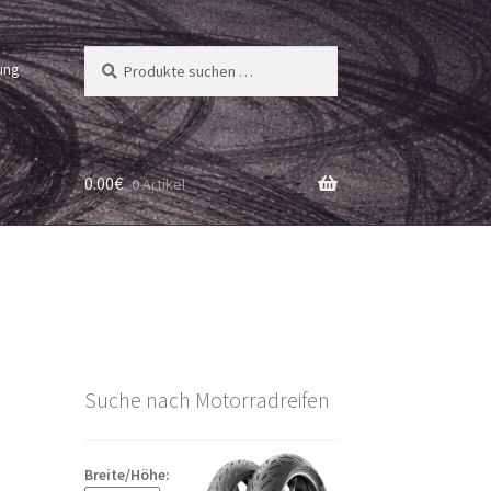
Suchen
Suchen
ung
nach:
0.00
€
0 Artikel
Suche nach Motorradreifen
Breite/Höhe: