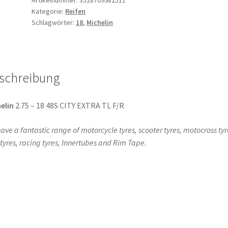
Kategorie:
Reifen
18
Schlagwörter:
18
,
Michelin
48S
TL
(Vorder-/Hinterreifen)
Menge
schreibung
elin
2.75 – 18 48S CITY EXTRA TL F/R
ave a fantastic range of motorcycle tyres, scooter tyres, motocross tyr
l tyres, racing tyres, Innertubes and Rim Tape.