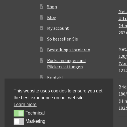
Shop
Met
Blog
Ultr
(Hin
My account
267.
So bestellen Sie
Metz
Bestellung stornieren
120/
Rücksendungen und
(Vor
Rückerstattungen
121.
Kontakt
Brid
This website uses cookies to ensure you get
180/
the best experience on our website.
(Hin
Learn more
182.
Technical
Technical
Marketing
Marketing