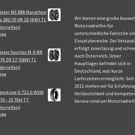
zeler ME 888 Marathon
Wir bieten eine große Auswah
a 280/35 VR 18 (84V) TL
Motorradreifen für
terreifen)
unterschiedliche Fahrstile un
68
€
Einsatzbereiche. Der Versand
erfolgt zuverlässig und schne
eler Sportec M-9 RR
nach Österreich. Unser
70 ZR 17 (58W) TL
Hauptlager befindet sich in
derreifen)
Deutschland, was kurze
39
€
Lieferzeiten ermöglicht. Seit
2011 stehen wir für Erfahrung
gestone G 722 G WSW
Verlässlichkeit und kompete
70 - 15 76H TT
Service rund um Motorradreif
terreifen)
58
€