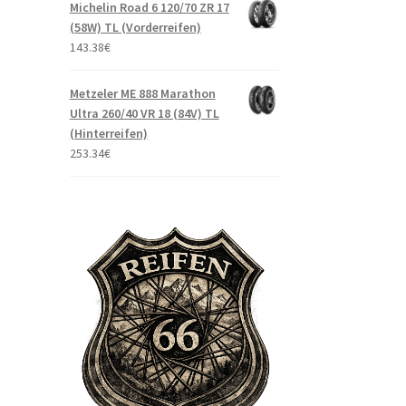
Michelin Road 6 120/70 ZR 17
(58W) TL (Vorderreifen)
143.38
€
Metzeler ME 888 Marathon
Ultra 260/40 VR 18 (84V) TL
(Hinterreifen)
253.34
€