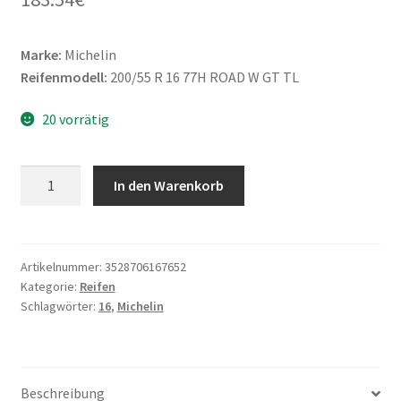
Marke:
Michelin
Reifenmodell:
200/55 R 16 77H ROAD W GT TL
20 vorrätig
Michelin
In den Warenkorb
200/55
R
16
77H
Artikelnummer:
3528706167652
Kategorie:
Reifen
ROAD
Schlagwörter:
16
,
Michelin
W
GT
TL
(Hinterreifen)
Beschreibung
Menge