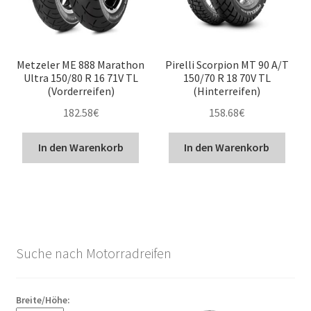
Metzeler ME 888 Marathon
Pirelli Scorpion MT 90 A/T
Ultra 150/80 R 16 71V TL
150/70 R 18 70V TL
(Vorderreifen)
(Hinterreifen)
182.58
€
158.68
€
In den Warenkorb
In den Warenkorb
Suche nach Motorradreifen
Breite/Höhe: