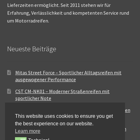
Lieferzeiten ermöglicht. Seit 2011 stehen wir für
Erfahrung, Verlässlichkeit und kompetenten Service rund
um Motorradreifen.
Neueste Beiträge
Mitas Street Force – Sportlicher Alltagsreifen mit
ausgewogener Performance
CST CM-NK01 – Moderner Straßenreifen mit
sportlicher Note
Maxxis MA-ST3 – Ausgewogener Sport-Touring-Reifen
This website uses cookies to ensure you get
für vielseitige Einsätze
the best experience on our website.
Pirelli City Demon – Zuverlässigkeit für den urbanen
Learn more
Alltag