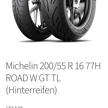
Kontakt
Michelin 200/55 R 16 77H
ROAD W GT TL
(Hinterreifen)
183.54
€