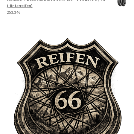
(Hinterreifen)
253.34
€