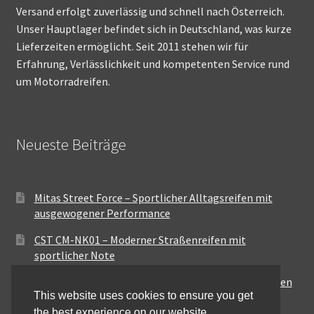
Versand erfolgt zuverlässig und schnell nach Österreich.
Unser Hauptlager befindet sich in Deutschland, was kurze
Lieferzeiten ermöglicht. Seit 2011 stehen wir für
Erfahrung, Verlässlichkeit und kompetenten Service rund
um Motorradreifen.
Neueste Beiträge
Mitas Street Force – Sportlicher Alltagsreifen mit
ausgewogener Performance
CST CM-NK01 – Moderner Straßenreifen mit
sportlicher Note
Maxxis MA-ST3 – Ausgewogener Sport-Touring-Reifen
This website uses cookies to ensure you get
für vielseitige Einsätze
the best experience on our website.