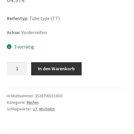
Reifentyp:
Tube type (TT)
Achse:
Vorderreifen
3 vorrätig
Michelin
In den Warenkorb
Starcross
5
Medium
70/100
Artikelnummer:
3528700211610
Kategorie:
Reifen
-
Schlagwörter:
17
,
Michelin
17
40M
TT
(Vorderreifen)