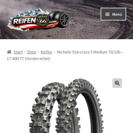
Zur
Zum
Menü
Navigation
Inhalt
springen
springen
Unterm
Reifen
öffnen
Start
Shop
Reifen
Michelin Starcross 5 Medium 70/100 –
Unterm
Schläuche
17 40M TT (Vorderreifen)
öffnen
So bestellen Sie
Unterm
ABC
öffnen
Unterm
Marken
öffnen
Reifentests