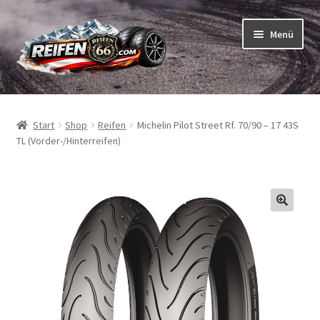
Zur
Zum
Menü
Navigation
Inhalt
springen
springen
Unterm
Reifen
öffnen
Start
Shop
Reifen
Michelin Pilot Street Rf. 70/90 – 17 43S
Unterm
Schläuche
TL (Vorder-/Hinterreifen)
öffnen
So bestellen Sie
Unterm
ABC
öffnen
Unterm
Marken
öffnen
Reifentests