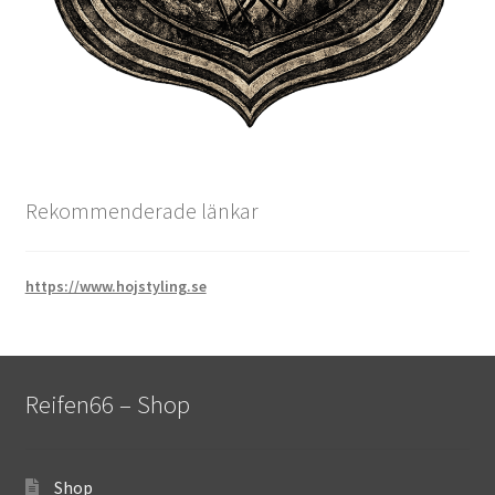
Rekommenderade länkar
https://www.hojstyling.se
Reifen66 – Shop
Shop