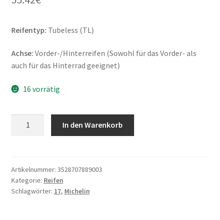
Reifentyp:
Tubeless (TL)
Achse:
Vorder-/Hinterreifen (Sowohl für das Vorder- als
auch für das Hinterrad geeignet)
16 vorrätig
Michelin
In den Warenkorb
Pilot
Street
Rf.
70/90
Artikelnummer:
3528707889003
Kategorie:
Reifen
-
Schlagwörter:
17
,
Michelin
17
43S
TL