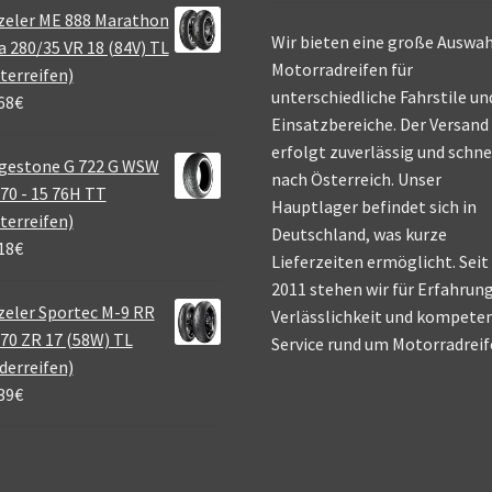
zeler ME 888 Marathon
Wir bieten eine große Auswah
a 280/35 VR 18 (84V) TL
Motorradreifen für
terreifen)
unterschiedliche Fahrstile un
68
€
Einsatzbereiche. Der Versand
erfolgt zuverlässig und schne
gestone G 722 G WSW
nach Österreich. Unser
70 - 15 76H TT
Hauptlager befindet sich in
terreifen)
Deutschland, was kurze
18
€
Lieferzeiten ermöglicht. Seit
2011 stehen wir für Erfahrung
eler Sportec M-9 RR
Verlässlichkeit und kompete
70 ZR 17 (58W) TL
Service rund um Motorradreif
derreifen)
39
€