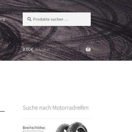
Suchen
Suchen
ung
nach:
0.00
€
0 Artikel
 –
Suche nach Motorradreifen
Breite/Höhe: