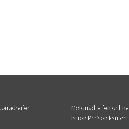
orradreifen
Motorradreifen online
fairen Preisen kaufen.