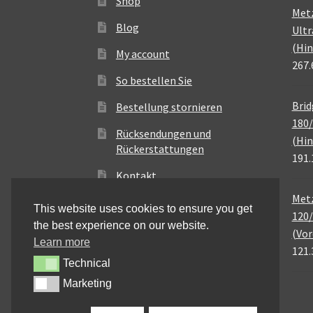
Shop
Met
Blog
Ultr
(Hin
My account
267.
So bestellen Sie
Brid
Bestellung stornieren
180/
Rücksendungen und
(Hin
Rückerstattungen
191.
Kontakt
Metz
This website uses cookies to ensure you get
120/
the best experience on our website.
(Vor
Learn more
121.
Technical
Technical
Marketing
Marketing