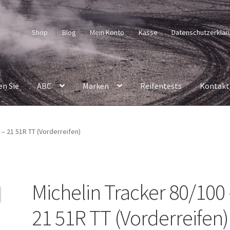
Shop
Blog
Mein Konto
Kasse
Datenschutzerklär
en Sie
ABC
Marken
Reifentests
Kontakt
 – 21 51R TT (Vorderreifen)
Michelin Tracker 80/100
21 51R TT (Vorderreifen)