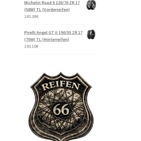
Michelin Road 6 120/70 ZR 17
(58W) TL (Vorderreifen)
143.38
€
Pirelli Angel GT II 190/55 ZR 17
(75W) TL (Hinterreifen)
193.10
€