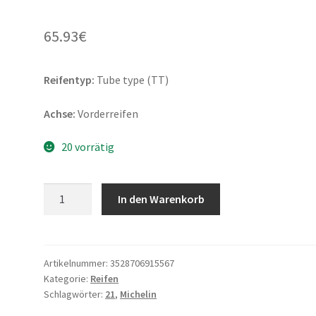
65.93
€
Reifentyp:
Tube type (TT)
Achse:
Vorderreifen
20 vorrätig
Michelin
In den Warenkorb
Tracker
80/100
-
21
Artikelnummer:
3528706915567
Kategorie:
Reifen
51R
Schlagwörter:
21
,
Michelin
TT
(Vorderreifen)