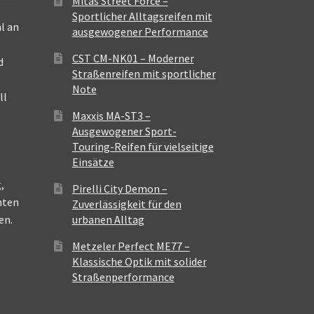
Mitas Street Force –
Sportlicher Alltagsreifen mit
l an
ausgewogener Performance
CST CM-NK01 – Moderner
d
Straßenreifen mit sportlicher
Note
ll
Maxxis MA-ST3 –
Ausgewogener Sport-
Touring-Reifen für vielseitige
Einsätze
,
Pirelli City Demon –
nten
Zuverlässigkeit für den
en.
urbanen Alltag
Metzeler Perfect ME77 –
Klassische Optik mit solider
Straßenperformance