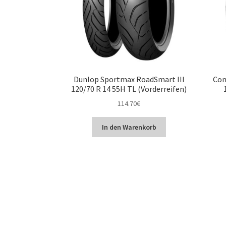
Dunlop Sportmax RoadSmart III
Con
120/70 R 14 55H TL (Vorderreifen)
114.70
€
In den Warenkorb