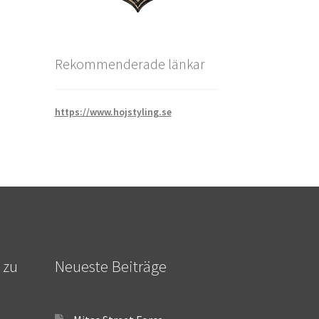
Rekommenderade länkar
https://www.hojstyling.se
 zu
Neueste Beiträge