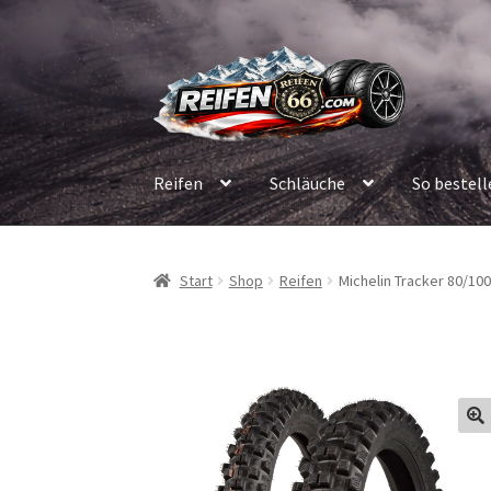
Zur
Zum
Navigation
Inhalt
springen
springen
Reifen
Schläuche
So bestell
Start
Shop
Reifen
Michelin Tracker 80/100