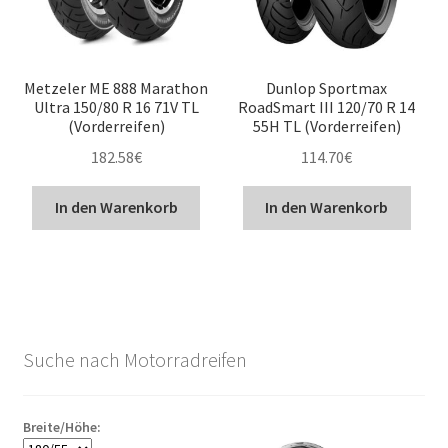
Metzeler ME 888 Marathon
Dunlop Sportmax
Ultra 150/80 R 16 71V TL
RoadSmart III 120/70 R 14
(Vorderreifen)
55H TL (Vorderreifen)
182.58
€
114.70
€
In den Warenkorb
In den Warenkorb
Suche nach Motorradreifen
Breite/Höhe: