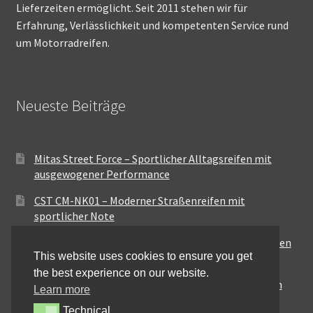
Lieferzeiten ermöglicht. Seit 2011 stehen wir für
Erfahrung, Verlässlichkeit und kompetenten Service rund
um Motorradreifen.
Neueste Beiträge
Mitas Street Force – Sportlicher Alltagsreifen mit
ausgewogener Performance
CST CM-NK01 – Moderner Straßenreifen mit
sportlicher Note
Maxxis MA-ST3 – Ausgewogener Sport-Touring-Reifen
This website uses cookies to ensure you get
für vielseitige Einsätze
the best experience on our website.
Pirelli City Demon – Zuverlässigkeit für den urbanen
Learn more
Alltag
Technical
Technical