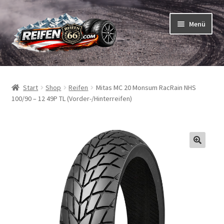
Zur
Zum
Menü
Navigation
Inhalt
springen
springen
Unterm
Reifen
öffnen
Start
Shop
Reifen
Mitas MC 20 Monsum RacRain NHS
Unterm
Schläuche
100/90 – 12 49P TL (Vorder-/Hinterreifen)
öffnen
So bestellen Sie
Unterm
ABC
öffnen
Unterm
Marken
öffnen
Reifentests