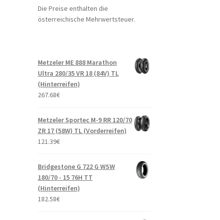
Die Preise enthalten die
österreichische Mehrwertsteuer.
Metzeler ME 888 Marathon
Ultra 280/35 VR 18 (84V) TL
(Hinterreifen)
267.68
€
Metzeler Sportec M-9 RR 120/70
ZR 17 (58W) TL (Vorderreifen)
121.39
€
Bridgestone G 722 G WSW
180/70 - 15 76H TT
(Hinterreifen)
182.58
€