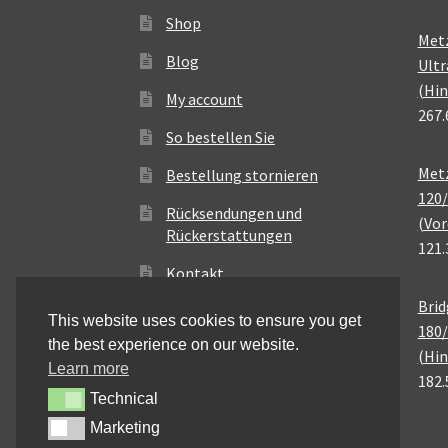
Shop
Met
Blog
Ultr
(Hin
My account
267.
So bestellen Sie
Metz
Bestellung stornieren
120/
Rücksendungen und
(Vor
Rückerstattungen
121.
Kontakt
Brid
This website uses cookies to ensure you get
180/
the best experience on our website.
(Hin
Learn more
182.
Technical
Technical
Marketing
Marketing