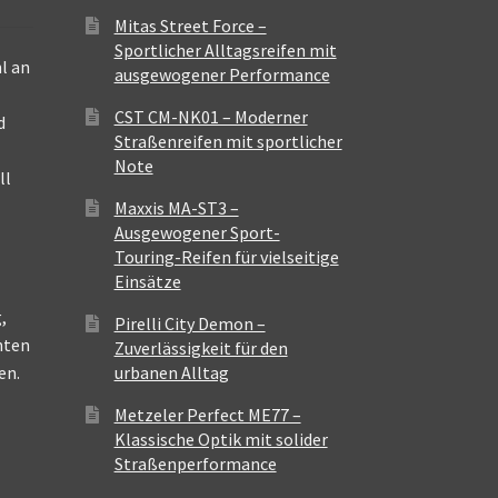
Mitas Street Force –
Sportlicher Alltagsreifen mit
l an
ausgewogener Performance
CST CM-NK01 – Moderner
d
Straßenreifen mit sportlicher
Note
ll
Maxxis MA-ST3 –
Ausgewogener Sport-
Touring-Reifen für vielseitige
Einsätze
,
Pirelli City Demon –
nten
Zuverlässigkeit für den
en.
urbanen Alltag
Metzeler Perfect ME77 –
Klassische Optik mit solider
Straßenperformance