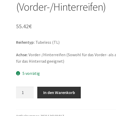
(Vorder-/Hinterreifen)
55.42
€
Reifentyp:
Tubeless (TL)
Achse:
Vorder-/Hinterreifen (Sowohl für das Vorder- als 
für das Hinterrad geeignet)
5 vorrätig
Mitas
In den Warenkorb
Touring
Force-
SC
110/70
Artikelnummer:
3831126101817