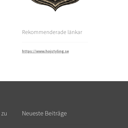
Rekommenderade länkar
https://www.hojstyling.se
 zu
Neueste Beiträge