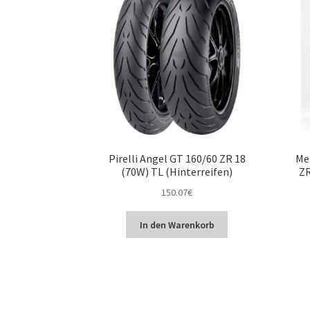
Pirelli Angel GT 160/60 ZR 18
Me
(70W) TL (Hinterreifen)
ZR
150.07
€
In den Warenkorb