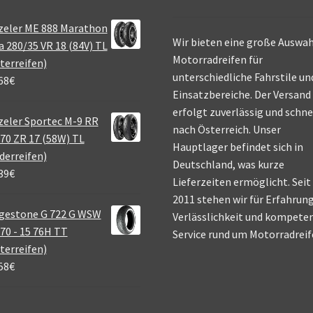
zeler ME 888 Marathon
Wir bieten eine große Auswah
a 280/35 VR 18 (84V) TL
Motorradreifen für
terreifen)
unterschiedliche Fahrstile un
68
€
Einsatzbereiche. Der Versand
erfolgt zuverlässig und schne
eler Sportec M-9 RR
nach Österreich. Unser
70 ZR 17 (58W) TL
Hauptlager befindet sich in
derreifen)
Deutschland, was kurze
39
€
Lieferzeiten ermöglicht. Seit
2011 stehen wir für Erfahrung
gestone G 722 G WSW
Verlässlichkeit und kompete
70 - 15 76H TT
Service rund um Motorradreif
terreifen)
58
€