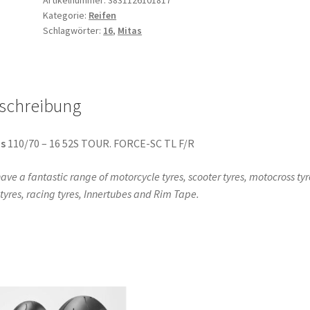
Kategorie:
Reifen
-
Schlagwörter:
16
,
Mitas
16
52S
TL
(Vorder-/Hinterreifen)
schreibung
Menge
s
110/70 – 16 52S TOUR. FORCE-SC TL F/R
ave a fantastic range of motorcycle tyres, scooter tyres, motocross tyr
l tyres, racing tyres, Innertubes and Rim Tape.