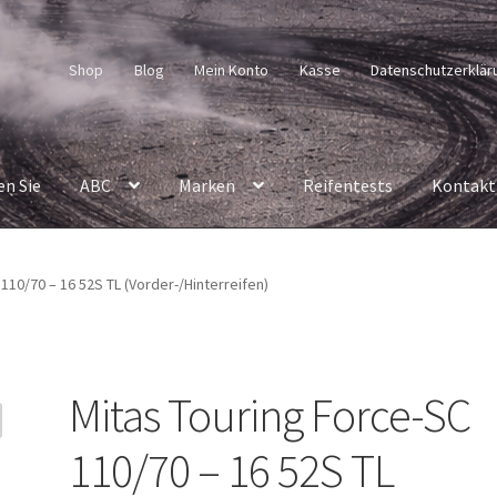
Shop
Blog
Mein Konto
Kasse
Datenschutzerklär
en Sie
ABC
Marken
Reifentests
Kontakt
110/70 – 16 52S TL (Vorder-/Hinterreifen)
Mitas Touring Force-SC
110/70 – 16 52S TL