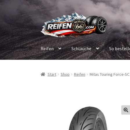
Zur
Zum
Navigation
Inhalt
springen
springen
Reifen
Schläuche
So bestell
Start
Shop
Reifen
Mitas Touring Force-SC 