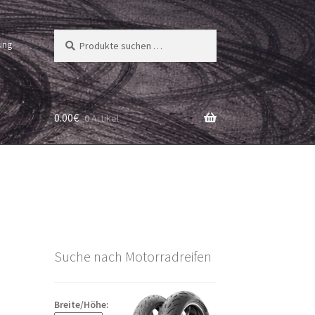
Suchen
Suchen
ung
nach:
0.00
€
0 Artikel
Suche nach Motorradreifen
Breite/Höhe: