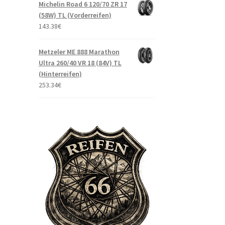
Michelin Road 6 120/70 ZR 17
(58W) TL (Vorderreifen)
143.38
€
Metzeler ME 888 Marathon
Ultra 260/40 VR 18 (84V) TL
(Hinterreifen)
253.34
€