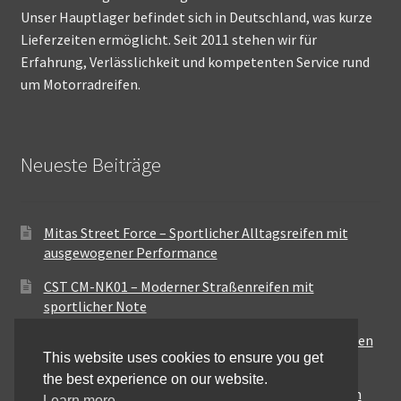
Unser Hauptlager befindet sich in Deutschland, was kurze
Lieferzeiten ermöglicht. Seit 2011 stehen wir für
Erfahrung, Verlässlichkeit und kompetenten Service rund
um Motorradreifen.
Neueste Beiträge
Mitas Street Force – Sportlicher Alltagsreifen mit
ausgewogener Performance
CST CM-NK01 – Moderner Straßenreifen mit
sportlicher Note
Maxxis MA-ST3 – Ausgewogener Sport-Touring-Reifen
This website uses cookies to ensure you get
für vielseitige Einsätze
the best experience on our website.
Pirelli City Demon – Zuverlässigkeit für den urbanen
Learn more