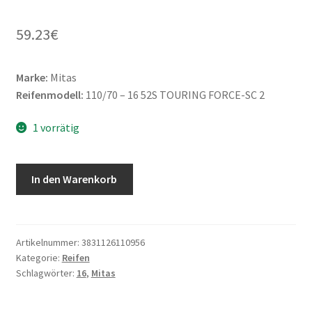
59.23
€
Marke:
Mitas
Reifenmodell:
110/70 – 16 52S TOURING FORCE-SC 2
1 vorrätig
Mitas
In den Warenkorb
110/70
-
16
52S
Artikelnummer:
3831126110956
Kategorie:
Reifen
TOURING
Schlagwörter:
16
,
Mitas
FORCE-
SC
2