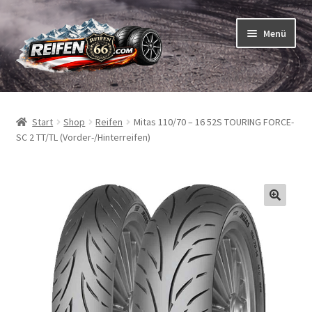
Zur
Zum
Menü
Navigation
Inhalt
springen
springen
Unterm
Reifen
öffnen
Start
Shop
Reifen
Mitas 110/70 – 16 52S TOURING FORCE-
Unterm
Schläuche
SC 2 TT/TL (Vorder-/Hinterreifen)
öffnen
So bestellen Sie
Unterm
ABC
öffnen
Unterm
Marken
öffnen
Reifentests