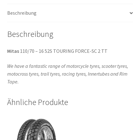
TT/TL
Beschreibung
(Vorder-/Hinterreifen)
Menge
Beschreibung
Mitas
110/70 – 16 52S TOURING FORCE-SC 2 TT
We have a fantastic range of motorcycle tyres, scooter tyres,
motocross tyres, trail tyres, racing tyres, Innertubes and Rim
Tape.
Ähnliche Produkte