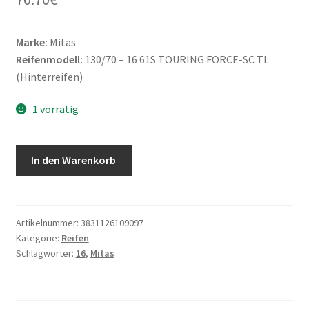
Marke:
Mitas
Reifenmodell:
130/70 – 16 61S TOURING FORCE-SC TL
(Hinterreifen)
1 vorrätig
Mitas
In den Warenkorb
130/70
-
16
61S
Artikelnummer:
3831126109097
Kategorie:
Reifen
TOURING
Schlagwörter:
16
,
Mitas
FORCE-
SC
TL
(Hinterreifen)