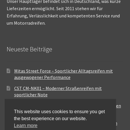
Unser Hauptlager befindet sich in Deutschland, was kurze
Lieferzeiten ermöglicht. Seit 2011 stehen wir für
Erfahrung, Verlässlichkeit und kompetenten Service rund
um Motorradreifen.
Neueste Beiträge
Mitas Street Force – Sportlicher Alltagsreifen mit
ausgewogener Performance
CST CM-NK01 – Moderner Straßenreifen mit
sportlicher Note
Maxxis MA-ST3 – Ausgewogener Sport-Touring-Reifen
This website uses cookies to ensure you get
für vielseitige Einsätze
the best experience on our website.
Pirelli City Demon – Zuverlässigkeit für den urbanen
Learn more
Alltag