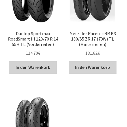
Dunlop Sportmax
Metzeler Racetec RR K3
RoadSmart III 120/70 R 14
180/55 ZR 17 (73W) TL
55H TL (Vorderreifen)
(Hinterreifen)
114.70
€
181.62
€
In den Warenkorb
In den Warenkorb