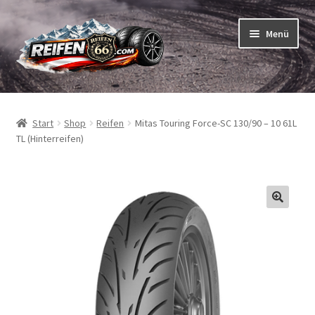
Zur
Zum
Menü
Navigation
Inhalt
springen
springen
Unterm
Reifen
öffnen
Start
Shop
Reifen
Mitas Touring Force-SC 130/90 – 10 61L
Unterm
Schläuche
TL (Hinterreifen)
öffnen
So bestellen Sie
Unterm
ABC
öffnen
Unterm
Marken
öffnen
Reifentests