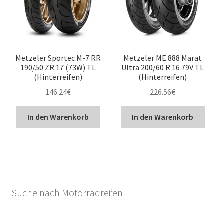
Metzeler Sportec M-7 RR
Metzeler ME 888 Marat
190/50 ZR 17 (73W) TL
Ultra 200/60 R 16 79V TL
(Hinterreifen)
(Hinterreifen)
146.24
€
226.56
€
In den Warenkorb
In den Warenkorb
Suche nach Motorradreifen