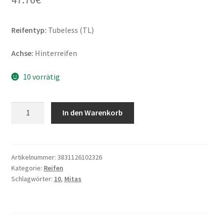
Reifentyp:
Tubeless (TL)
Achse:
Hinterreifen
10 vorrätig
Mitas
In den Warenkorb
Touring
Force-
SC
130/90
Artikelnummer:
3831126102326
Kategorie:
Reifen
-
Schlagwörter:
10
,
Mitas
10
61L
TL
(Hinterreifen)