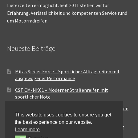
Lieferzeiten ermöglicht. Seit 2011 stehen wir für
Erfahrung, Verlässlichkeit und kompetenten Service rund
um Motorradreifen.
Neueste Beiträge
Mitas Street Force – Sportlicher Alltagsreifen mit
ausgewogener Performance
CST CM-NK01 – Moderner Straßenreifen mit
sportlicher Note
Maxxis MA-ST3 – Ausgewogener Sport-Touring-Reifen
This website uses cookies to ensure you get
für vielseitige Einsätze
the best experience on our website.
Pirelli City Demon – Zuverlässigkeit für den urbanen
Learn more
Alltag