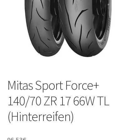
Kontakt
Mitas Sport Force+
140/70 ZR 17 66W TL
(Hinterreifen)
96.53
€