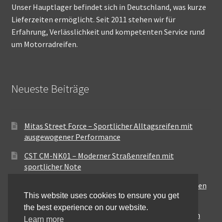
Unser Hauptlager befindet sich in Deutschland, was kurze
Lieferzeiten ermöglicht. Seit 2011 stehen wir für
Erfahrung, Verlässlichkeit und kompetenten Service rund
um Motorradreifen.
Neueste Beiträge
Mitas Street Force – Sportlicher Alltagsreifen mit
ausgewogener Performance
CST CM-NK01 – Moderner Straßenreifen mit
sportlicher Note
Maxxis MA-ST3 – Ausgewogener Sport-Touring-Reifen
This website uses cookies to ensure you get
für vielseitige Einsätze
the best experience on our website.
Pirelli City Demon – Zuverlässigkeit für den urbanen
Learn more