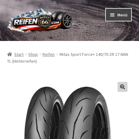
Zur
Zum
Menü
Navigation
Inhalt
springen
springen
Unterm
Reifen
öffnen
Start
Shop
Reifen
Mitas Sport Force+ 140/70 ZR 17 66W
Unterm
Schläuche
TL (Hinterreifen)
öffnen
So bestellen Sie
Unterm
ABC
öffnen
Unterm
Marken
öffnen
Reifentests