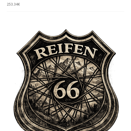
253.34
€