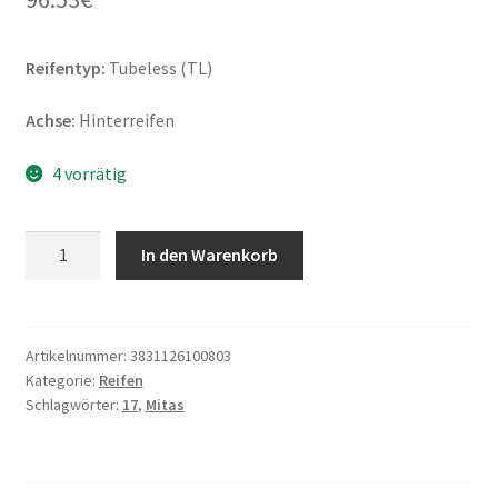
Reifentyp:
Tubeless (TL)
Achse:
Hinterreifen
4 vorrätig
Mitas
In den Warenkorb
Sport
Force+
140/70
ZR
Artikelnummer:
3831126100803
Kategorie:
Reifen
17
Schlagwörter:
17
,
Mitas
66W
TL
(Hinterreifen)
Menge