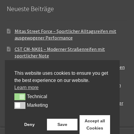
Neueste Beiträge
Mitas Street Force – Sportlicher Alltagsreifen mit
ausgewogener Performance
CST CM-NK01 – Moderner Straßenreifen mit
sportlicher Note
Maxxis MA-ST3 – Ausgewogener Sport-Touring-Reifen
This website uses cookies to ensure you get
für vielseitige Einsätze
the best experience on our website.
Pirelli City Demon – Zuverlässigkeit für den urbanen
Learn more
Alltag
Technical
Technical
Metzeler Perfect ME77 – Klassische Optik mit solider
Marketing
Marketing
Straßenperformance
Accept all
Deny
Save
Cookies