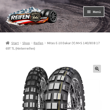
Zur
Zum
Menü
Navigation
Inhalt
springen
springen
Unterm
Reifen
öffnen
Start
Shop
Reifen
Mitas E-10 Dakar (Y) M+S 140/80 B 17
Unterm
Schläuche
69T TL (Hinterreifen)
öffnen
So bestellen Sie
Unterm
ABC
öffnen
Unterm
Marken
öffnen
Reifentests