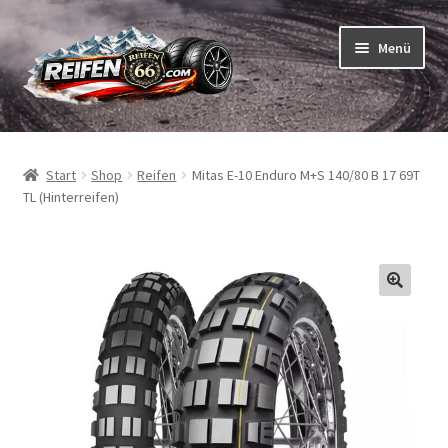
Zur
Zum
Menü
Navigation
Inhalt
springen
springen
Unterm
Reifen
öffnen
Start
Shop
Reifen
Mitas E-10 Enduro M+S 140/80 B 17 69T
Unterm
Schläuche
TL (Hinterreifen)
öffnen
So bestellen Sie
Unterm
ABC
öffnen
Unterm
Marken
öffnen
Reifentests