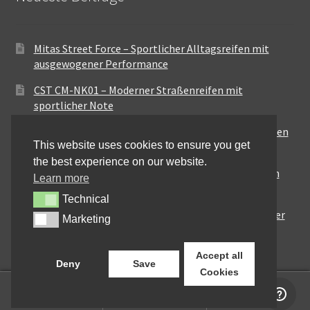
Mitas Street Force – Sportlicher Alltagsreifen mit
ausgewogener Performance
CST CM-NK01 – Moderner Straßenreifen mit
sportlicher Note
Maxxis MA-ST3 – Ausgewogener Sport-Touring-Reifen
This website uses cookies to ensure you get
für vielseitige Einsätze
the best experience on our website.
Pirelli City Demon – Zuverlässigkeit für den urbanen
Learn more
Alltag
Technical
Technical
Metzeler Perfect ME77 – Klassische Optik mit solider
Marketing
Marketing
Straßenperformance
Accept all
Deny
Save
Cookies
0
Suchen
Suchen