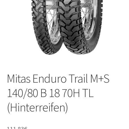
Kontakt
Mitas Enduro Trail M+S
140/80 B 18 70H TL
(Hinterreifen)
111.83
€