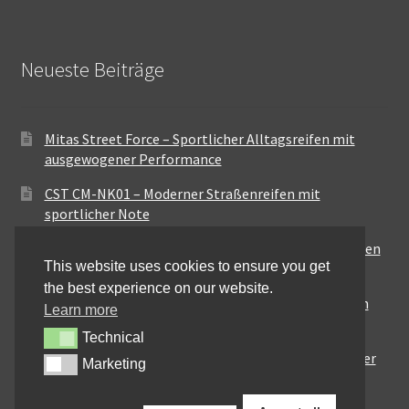
Neueste Beiträge
Mitas Street Force – Sportlicher Alltagsreifen mit
ausgewogener Performance
CST CM-NK01 – Moderner Straßenreifen mit
sportlicher Note
Maxxis MA-ST3 – Ausgewogener Sport-Touring-Reifen
This website uses cookies to ensure you get
für vielseitige Einsätze
the best experience on our website.
Pirelli City Demon – Zuverlässigkeit für den urbanen
Learn more
Alltag
Technical
Technical
Metzeler Perfect ME77 – Klassische Optik mit solider
Marketing
Marketing
Straßenperformance