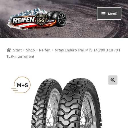
Zur
Zum
Menü
Navigation
Inhalt
springen
springen
Unterm
Reifen
öffnen
Start
Shop
Reifen
Mitas Enduro Trail M+S 140/80 B 18 70H
Unterm
Schläuche
TL (Hinterreifen)
öffnen
So bestellen Sie
Unterm
ABC
öffnen
Unterm
Marken
öffnen
Reifentests