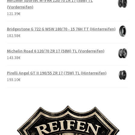
Metzeler Sportec M-9 RR 120/70 ZR 17 (58W) TL
(Vorderreifen)
121.39
€
Bridgestone G 722 G WSW 180/70 - 15 76H TT (Hinterreifen)
182.58
€
Michelin Road 6 120/70 ZR 17 (58W) TL (Vorderreifen)
143.38
€
Pirelli Angel GT II 190/55 ZR 17 (75W) TL (Hinterreifen)
193.10
€