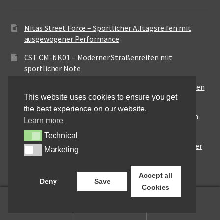
Mitas Street Force – Sportlicher Alltagsreifen mit
ausgewogener Performance
CST CM-NK01 – Moderner Straßenreifen mit
sportlicher Note
Maxxis MA-ST3 – Ausgewogener Sport-Touring-Reifen
This website uses cookies to ensure you get
für vielseitige Einsätze
the best experience on our website.
Pirelli City Demon – Zuverlässigkeit für den urbanen
Learn more
Alltag
Technical
Technical
Metzeler Perfect ME77 – Klassische Optik mit solider
Marketing
Marketing
Straßenperformance
Accept all
Deny
Save
Cookies
0
Suchen
Suchen