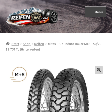
Zur
Zum
Menü
Navigation
Inhalt
springen
springen
Unterm
Reifen
öffnen
Start
Shop
Reifen
Mitas E-07 Enduro Dakar M+S 150/70 –
Unterm
Schläuche
18 70T TL (Hinterreifen)
öffnen
So bestellen Sie
Unterm
ABC
öffnen
Unterm
Marken
öffnen
Reifentests