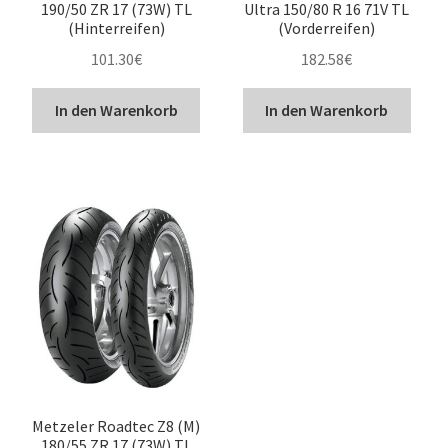
190/50 ZR 17 (73W) TL
Ultra 150/80 R 16 71V TL
(Hinterreifen)
(Vorderreifen)
101.30
€
182.58
€
In den Warenkorb
In den Warenkorb
Metzeler Roadtec Z8 (M)
180/55 ZR 17 (73W) TL