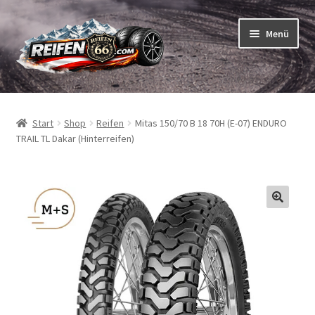
Zur
Zum
Menü
Navigation
Inhalt
springen
springen
Unterm
Reifen
öffnen
Start
Shop
Reifen
Mitas 150/70 B 18 70H (E-07) ENDURO
Unterm
Schläuche
TRAIL TL Dakar (Hinterreifen)
öffnen
So bestellen Sie
Unterm
ABC
öffnen
Unterm
Marken
öffnen
Reifentests