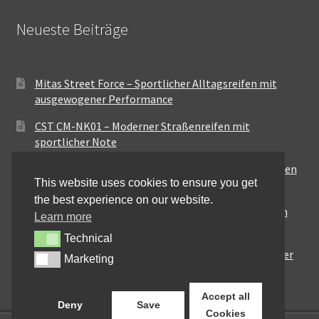
Neueste Beiträge
Mitas Street Force – Sportlicher Alltagsreifen mit
ausgewogener Performance
CST CM-NK01 – Moderner Straßenreifen mit
sportlicher Note
Maxxis MA-ST3 – Ausgewogener Sport-Touring-Reifen
This website uses cookies to ensure you get
für vielseitige Einsätze
the best experience on our website.
Pirelli City Demon – Zuverlässigkeit für den urbanen
Learn more
Alltag
Technical
Technical
Metzeler Perfect ME77 – Klassische Optik mit solider
Marketing
Marketing
Straßenperformance
Accept all
Deny
Save
Cookies