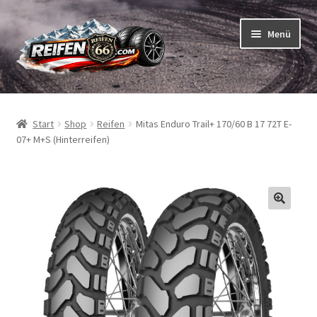
Zur
Zum
Menü
Navigation
Inhalt
springen
springen
Unterm
Reifen
öffnen
Start
Shop
Reifen
Mitas Enduro Trail+ 170/60 B 17 72T E-
Unterm
Schläuche
07+ M+S (Hinterreifen)
öffnen
So bestellen Sie
Unterm
ABC
öffnen
Unterm
Marken
öffnen
Reifentests