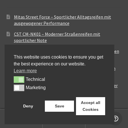
Mitas Street Force – Sportlicher Alltagsreifen mit
ausgewogener Performance
CST CM-NK01 – Moderner Straßenreifen mit
sportlicher Note
Maxxis MA-ST3 – Ausgewogener Sport-Touring-Reifen
This website uses cookies to ensure you get
für vielseitige Einsätze
the best experience on our website.
Pirelli City Demon – Zuverlässigkeit für den urbanen
Learn more
Alltag
Technical
Technical
Metzeler Perfect ME77 – Klassische Optik mit solider
Marketing
Marketing
Straßenperformance
Accept all
Deny
Save
Cookies
0
Suchen
Suchen