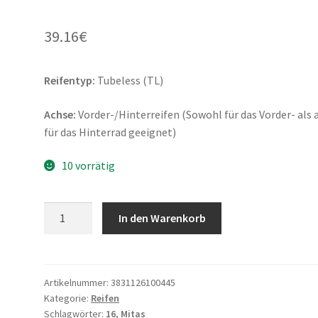
39.16
€
Reifentyp:
Tubeless (TL)
Achse:
Vorder-/Hinterreifen (Sowohl für das Vorder- als 
für das Hinterrad geeignet)
10 vorrätig
Mitas
In den Warenkorb
MC
2
2.50
-
Artikelnummer:
3831126100445
Kategorie:
Reifen
16
Schlagwörter:
16
,
Mitas
42J