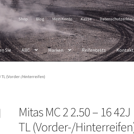
Shop
Blog
Mein Konto
Kasse
Datenschutzerklär
en Sie
ABC
Marken
Reifentests
Kontakt
J TL (Vorder-/Hinterreifen)
Mitas MC 2 2.50 – 16 42J
TL (Vorder-/Hinterreifen