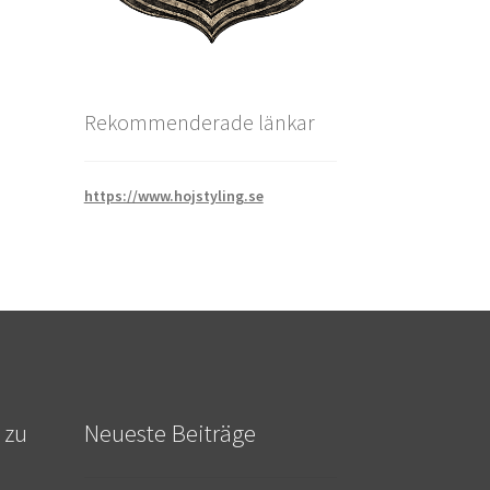
Rekommenderade länkar
https://www.hojstyling.se
 zu
Neueste Beiträge