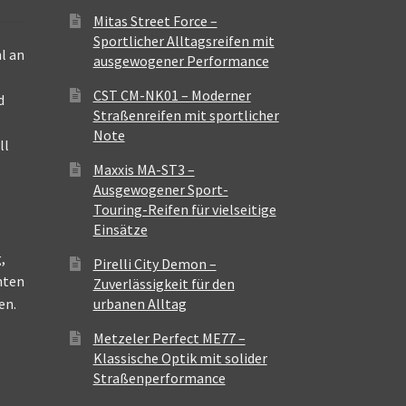
Mitas Street Force –
Sportlicher Alltagsreifen mit
l an
ausgewogener Performance
CST CM-NK01 – Moderner
d
Straßenreifen mit sportlicher
Note
ll
Maxxis MA-ST3 –
Ausgewogener Sport-
Touring-Reifen für vielseitige
Einsätze
,
Pirelli City Demon –
nten
Zuverlässigkeit für den
en.
urbanen Alltag
Metzeler Perfect ME77 –
Klassische Optik mit solider
Straßenperformance