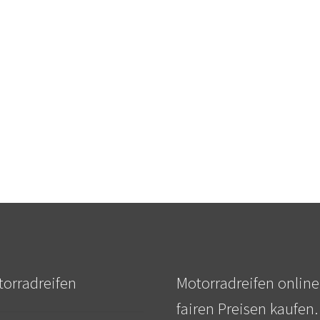
orradreifen
Motorradreifen online
fairen Preisen kaufen.