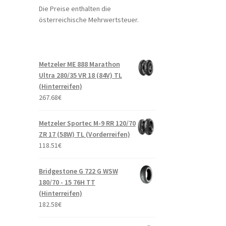
Die Preise enthalten die
österreichische Mehrwertsteuer.
Metzeler ME 888 Marathon
Ultra 280/35 VR 18 (84V) TL
(Hinterreifen)
267.68
€
Metzeler Sportec M-9 RR 120/70
ZR 17 (58W) TL (Vorderreifen)
118.51
€
Bridgestone G 722 G WSW
180/70 - 15 76H TT
(Hinterreifen)
182.58
€