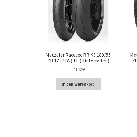
Metzeler Racetec RR K3 180/55
Met
ZR 17 (73W) TL (Hinterreifen)
ZR
181.62
€
In den Warenkorb