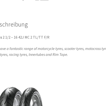
TL
(Vorder-/Hinterreifen)
Menge
schreibung
s
2 1/2 – 16 42J MC 2 TL/TT F/R
ave a fantastic range of motorcycle tyres, scooter tyres, motocross tyr
l tyres, racing tyres, Innertubes and Rim Tape.