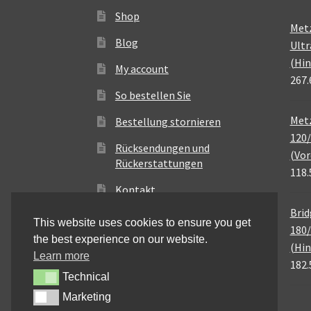
Shop
Met
Blog
Ultr
(Hin
My account
267.
So bestellen Sie
Metz
Bestellung stornieren
120/
Rücksendungen und
(Vor
Rückerstattungen
118.
Kontakt
Brid
This website uses cookies to ensure you get
180/
the best experience on our website.
(Hin
Learn more
182.
Technical
Technical
Marketing
Marketing