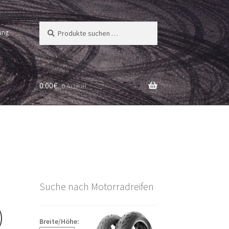
Suchen
Suchen
ung
nach:
0.00
€
0 Artikel
Suche nach Motorradreifen
)
Breite/Höhe: