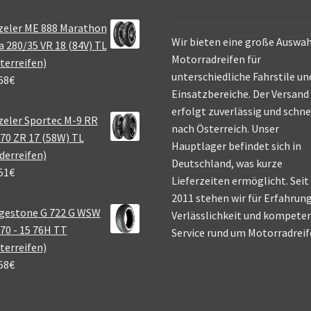
zeler ME 888 Marathon
Wir bieten eine große Auswah
a 280/35 VR 18 (84V) TL
Motorradreifen für
terreifen)
unterschiedliche Fahrstile un
68
€
Einsatzbereiche. Der Versand
erfolgt zuverlässig und schne
eler Sportec M-9 RR
nach Österreich. Unser
70 ZR 17 (58W) TL
Hauptlager befindet sich in
derreifen)
Deutschland, was kurze
51
€
Lieferzeiten ermöglicht. Seit
2011 stehen wir für Erfahrung
gestone G 722 G WSW
Verlässlichkeit und kompete
70 - 15 76H TT
Service rund um Motorradreif
terreifen)
58
€