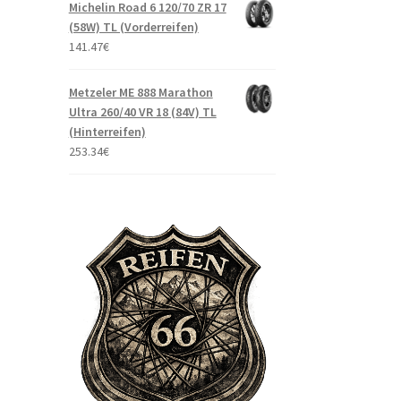
Michelin Road 6 120/70 ZR 17
(58W) TL (Vorderreifen)
141.47
€
Metzeler ME 888 Marathon
Ultra 260/40 VR 18 (84V) TL
(Hinterreifen)
253.34
€