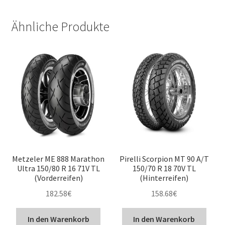
Ähnliche Produkte
Metzeler ME 888 Marathon
Pirelli Scorpion MT 90 A/T
Ultra 150/80 R 16 71V TL
150/70 R 18 70V TL
(Vorderreifen)
(Hinterreifen)
182.58
€
158.68
€
In den Warenkorb
In den Warenkorb