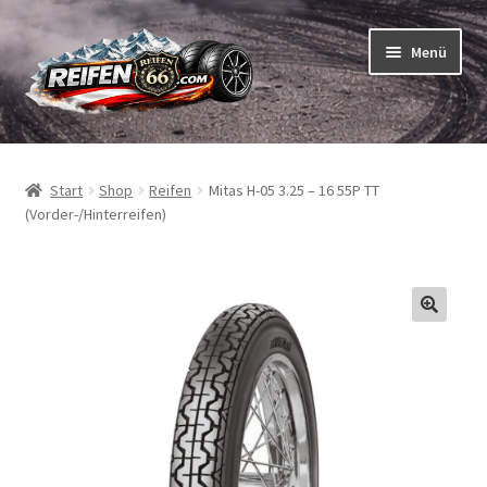
Zur
Zum
Menü
Navigation
Inhalt
springen
springen
Unterm
Reifen
öffnen
Start
Shop
Reifen
Mitas H-05 3.25 – 16 55P TT
Unterm
Schläuche
(Vorder-/Hinterreifen)
öffnen
So bestellen Sie
Unterm
ABC
öffnen
Unterm
Marken
öffnen
Reifentests