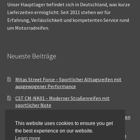
Unser Hauptlager befindet sich in Deutschland, was kurze
Lieferzeiten ermöglicht. Seit 2011 stehen wir für
Erfahrung, Verlässlichkeit und kompetenten Service rund
um Motorradreifen.
Neueste Beiträge
Mitas Street Force – Sportlicher Alltagsreifen mit
ausgewogener Performance
CST CM-NK01 – Moderner Straßenreifen mit
sportlicher Note
Maxxis MA-ST3 – Ausgewogener Sport-Touring-Reifen
This website uses cookies to ensure you get
für vielseitige Einsätze
the best experience on our website.
Pirelli City Demon – Zuverlässigkeit für den urbanen
Learn more