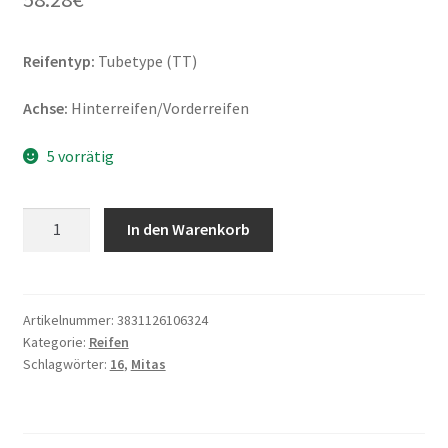
Reifentyp:
Tubetype (TT)
Achse:
Hinterreifen/Vorderreifen
5 vorrätig
Mitas
In den Warenkorb
3.25
-
16
55S
Artikelnummer:
3831126106324
Kategorie:
Reifen
E-
Schlagwörter:
16
,
Mitas
05
TT
M+S
(Vorder-/Hinterreifen)