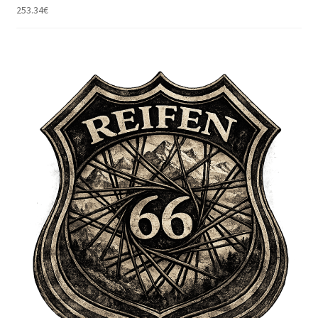
253.34
€