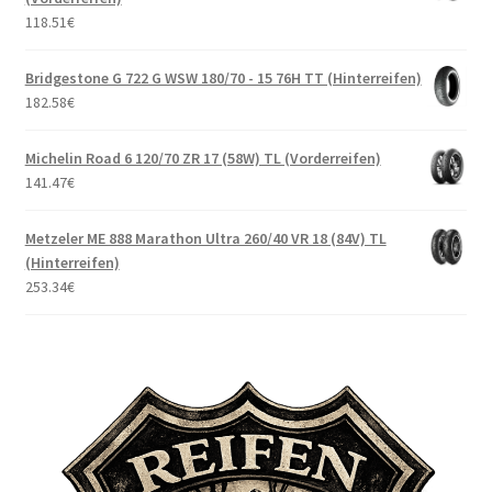
118.51
€
Bridgestone G 722 G WSW 180/70 - 15 76H TT (Hinterreifen)
182.58
€
Michelin Road 6 120/70 ZR 17 (58W) TL (Vorderreifen)
141.47
€
Metzeler ME 888 Marathon Ultra 260/40 VR 18 (84V) TL
(Hinterreifen)
253.34
€