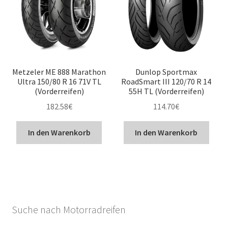
Metzeler ME 888 Marathon
Dunlop Sportmax
Ultra 150/80 R 16 71V TL
RoadSmart III 120/70 R 14
(Vorderreifen)
55H TL (Vorderreifen)
182.58
€
114.70
€
In den Warenkorb
In den Warenkorb
Suche nach Motorradreifen