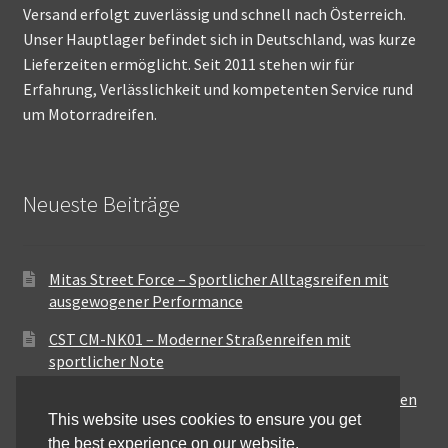
Versand erfolgt zuverlässig und schnell nach Österreich.
Unser Hauptlager befindet sich in Deutschland, was kurze
Lieferzeiten ermöglicht. Seit 2011 stehen wir für
Erfahrung, Verlässlichkeit und kompetenten Service rund
um Motorradreifen.
Neueste Beiträge
Mitas Street Force – Sportlicher Alltagsreifen mit
ausgewogener Performance
CST CM-NK01 – Moderner Straßenreifen mit
sportlicher Note
Maxxis MA-ST3 – Ausgewogener Sport-Touring-Reifen
This website uses cookies to ensure you get
für vielseitige Einsätze
the best experience on our website.