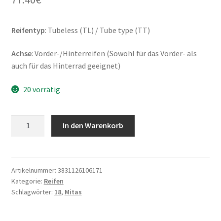
Reifentyp
: Tubeless (TL) / Tube type (TT)
Achse
: Vorder-/Hinterreifen (Sowohl für das Vorder- als
auch für das Hinterrad geeignet)
20 vorrätig
Mitas
In den Warenkorb
4.00
-
18
64S
Artikelnummer:
3831126106171
Kategorie:
Reifen
E-
Schlagwörter:
18
,
Mitas
05
TT
M+S