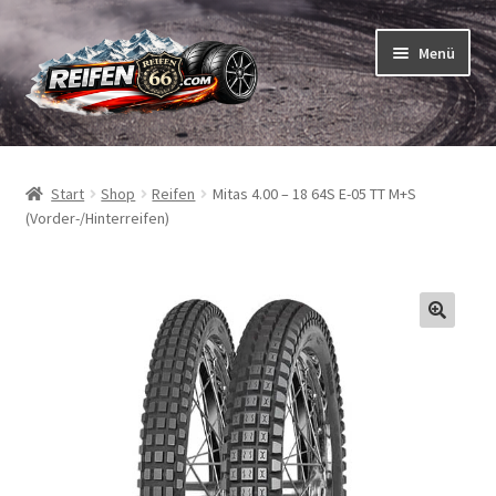
Zur
Zum
Menü
Navigation
Inhalt
springen
springen
Unterm
Reifen
öffnen
Start
Shop
Reifen
Mitas 4.00 – 18 64S E-05 TT M+S
Unterm
Schläuche
(Vorder-/Hinterreifen)
öffnen
So bestellen Sie
Unterm
ABC
öffnen
Unterm
Marken
öffnen
Reifentests