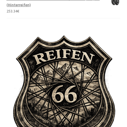
(Hinterreifen)
253.34
€